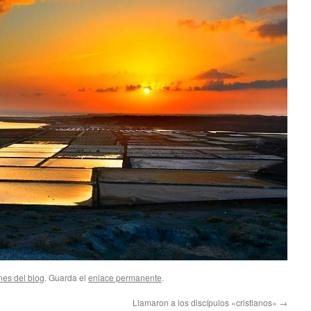
nes del blog
. Guarda el
enlace permanente
.
Llamaron a los discípulos «cristianos»
→