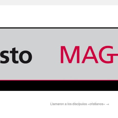
Llamaron a los discípulos «cristianos»
→