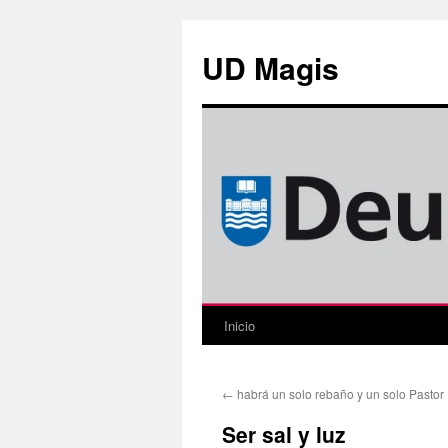
Saltar
al
UD Magis
contenido
Inicio
←
habrá un solo rebaño y un solo Pastor
Ser sal y luz