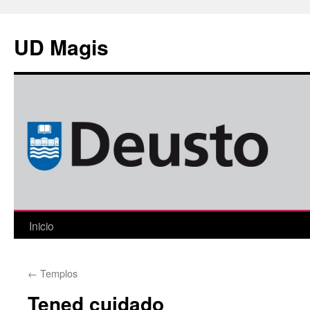
Saltar
al
UD Magis
contenido
Inicio
←
Templos
Tened cuidado