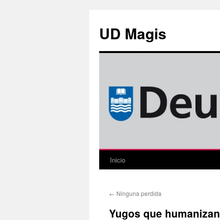
Saltar
al
UD Magis
contenido
Inicio
←
Ninguna perdida
Yugos que humanizan