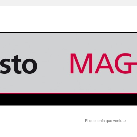
El que tenía que venir.
→