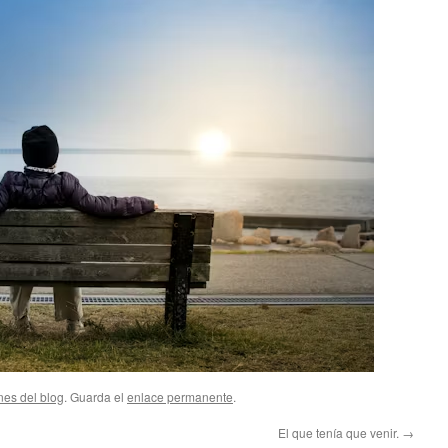
nes del blog
. Guarda el
enlace permanente
.
El que tenía que venir.
→