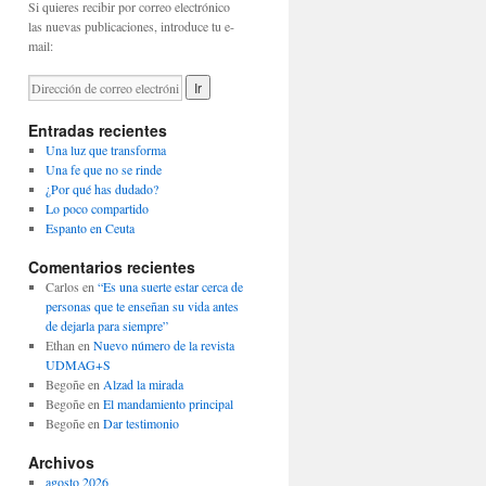
Si quieres recibir por correo electrónico
las nuevas publicaciones, introduce tu e-
mail:
Entradas recientes
Una luz que transforma
Una fe que no se rinde
¿Por qué has dudado?
Lo poco compartido
Espanto en Ceuta
Comentarios recientes
Carlos
en
“Es una suerte estar cerca de
personas que te enseñan su vida antes
de dejarla para siempre”
Ethan
en
Nuevo número de la revista
UDMAG+S
Begoñe
en
Alzad la mirada
Begoñe
en
El mandamiento principal
Begoñe
en
Dar testimonio
Archivos
agosto 2026