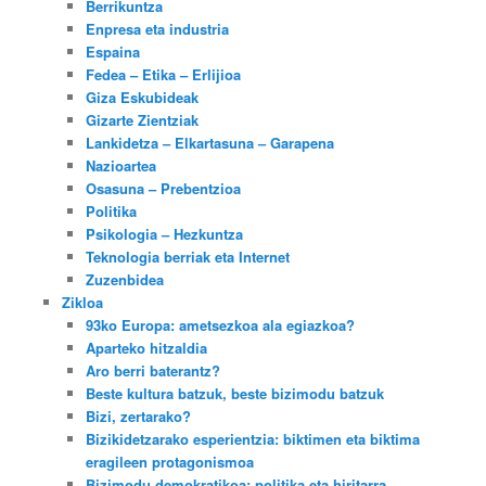
Berrikuntza
Enpresa eta industria
Espaina
Fedea – Etika – Erlijioa
Giza Eskubideak
Gizarte Zientziak
Lankidetza – Elkartasuna – Garapena
Nazioartea
Osasuna – Prebentzioa
Politika
Psikologia – Hezkuntza
Teknologia berriak eta Internet
Zuzenbidea
Zikloa
93ko Europa: ametsezkoa ala egiazkoa?
Aparteko hitzaldia
Aro berri baterantz?
Beste kultura batzuk, beste bizimodu batzuk
Bizi, zertarako?
Bizikidetzarako esperientzia: biktimen eta biktima
eragileen protagonismoa
Bizimodu demokratikoa: politika eta hiritarra