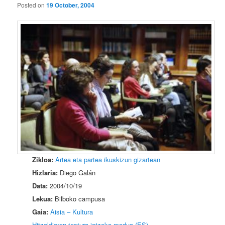
Posted on
19 October, 2004
Zikloa:
Artea eta partea ikuskizun gizartean
Hizlaria:
Diego Galán
Data:
2004/10/19
Lekua:
Bilboko campusa
Gaia:
Aisia – Kultura
Hitzaldiaren testura jotzeko modua (ES)