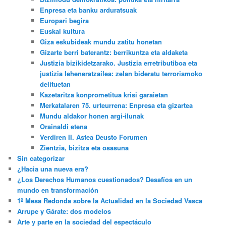
Enpresa eta banku arduratsuak
Europari begira
Euskal kultura
Giza eskubideak mundu zatitu honetan
Gizarte berri baterantz: berrikuntza eta aldaketa
Justizia bizikidetzarako. Justizia erretributiboa eta
justizia leheneratzailea: zelan bideratu terrorismoko
delituetan
Kazetaritza konprometitua krisi garaietan
Merkatalaren 75. urteurrena: Enpresa eta gizartea
Mundu aldakor honen argi-ilunak
Orainaldi etena
Verdiren II. Astea Deusto Forumen
Zientzia, bizitza eta osasuna
Sin categorizar
¿Hacia una nueva era?
¿Los Derechos Humanos cuestionados? Desafíos en un
mundo en transformación
1º Mesa Redonda sobre la Actualidad en la Sociedad Vasca
Arrupe y Gárate: dos modelos
Arte y parte en la sociedad del espectáculo