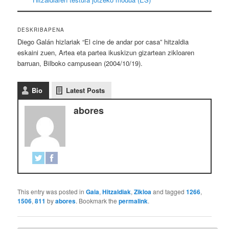
DESKRIBAPENA
Diego Galán hizlariak “El cine de andar por casa” hitzaldia
eskaini zuen, Artea eta partea ikuskizun gizartean zikloaren
barruan, Bilboko campusean (2004/10/19).
Bio
Latest Posts
abores
This entry was posted in
Gaia
,
Hitzaldiak
,
Zikloa
and tagged
1266
,
1506
,
811
by
abores
. Bookmark the
permalink
.