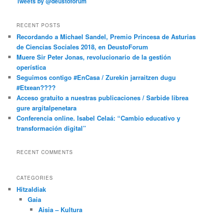
Tweets by @deustoforum
RECENT POSTS
Recordando a Michael Sandel, Premio Princesa de Asturias
de Ciencias Sociales 2018, en DeustoForum
Muere Sir Peter Jonas, revolucionario de la gestión
operística
Seguimos contigo #EnCasa / Zurekin jarraitzen dugu
#Etxean????
Acceso gratuito a nuestras publicaciones / Sarbide librea
gure argitalpenetara
Conferencia online. Isabel Celaá: “Cambio educativo y
transformación digital”
RECENT COMMENTS
CATEGORIES
Hitzaldiak
Gaia
Aisia – Kultura