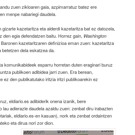
andu zuen zikloaren gaia, azpimarratuz batez ere
oen menpe nabariegi daudela.
n gizarte kazetaritza eta alderdi kazetaritza bat ez datozela,
z den egia defendatzen baitu. Horrez gain,
Washington
Baronen kazetaritzaren definizioa eman zuen: kazetaritza
a betetzen dela eskatzea da.
eta komunikabideek esparru horretan duten eraginari buruz
guntza publikoen adibidea jarri zuen. Era berean,
ez den publikatutako iritzia iritzi publikoarekin ez
uz, eldiario.es adibiderik onena izanik, bere
 lau adierazle daudela azaldu zuen: zenbat diru irabazten
tariak, eldiario.es-en kasuan), nork eta zenbat ordaintzen
teko eta dirua nori zor dion.