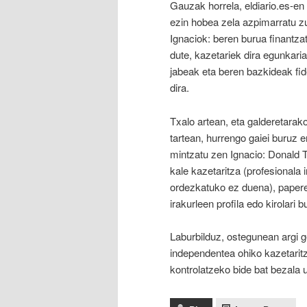
Gauzak horrela, eldiario.es-en
ezin hobea zela azpimarratu z
Ignaciok: beren burua finantza
dute, kazetariek dira egunkari
jabeak eta beren bazkideak fid
dira.
Txalo artean, eta galderetarak
tartean, hurrengo gaiei buruz e
mintzatu zen Ignacio: Donald 
kale kazetaritza (profesionala i
ordezkatuko ez duena), paperea
irakurleen profila edo kirolari 
Laburbilduz, ostegunean argi ge
independentea ohiko kazetaritza
kontrolatzeko bide bat bezala u