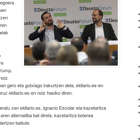
 egoera
uen
tzen
aren
elak
o
re
Trump,
noiz
n gero eta gutxiago irakurtzen dela, eldiario.es-en
buruz eldiario.es-en noiz hasiko diren.
ratu zen eldiario.es, Ignacio Escolar eta kazetaritza
ren alternatiba bat direla, kazetaritza boterea
lertzen baitute.