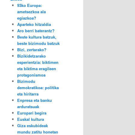
93ko Europa:
ametsezkoa ala
egiazkoa?
Aparteko hitzaldia
Aro berri baterantz?
Beste kultura batzuk,
beste bizimodu batzuk
Bizi, zertarako?
Bizikidetzarako
esperientzia: biktimen
eta biktima eragileen
protagonismoa
Bizimodu
demokratikoa: politika
eta hiritarra
Enpresa eta banku
arduratsuak
Europari begira
Euskal kultura
Giza eskubideak
mundu zatitu honetan