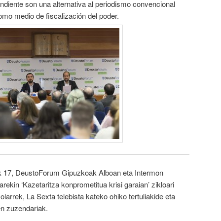
ndiente son una alternativa al periodismo convencional
omo medio de fiscalización del poder.
k 17, DeustoForum Gipuzkoak Alboan eta Intermon
arekin ‘Kazetaritza konprometitua krisi garaian’ zikloari
larrek, La Sexta telebista kateko ohiko tertuliakide eta
ren zuzendariak.