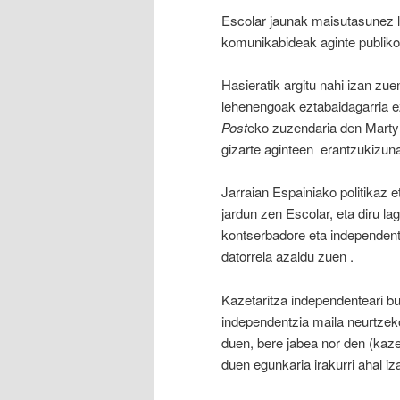
Escolar jaunak maisutasunez l
komunikabideak aginte publik
Hasieratik argitu nahi izan zue
lehenengoak eztabaidagarria e
Post
eko zuzendaria den Marty 
gizarte aginteen erantzukizun
Jarraian Espainiako politikaz 
jardun zen Escolar, eta diru la
kontserbadore eta independente 
datorrela azaldu zuen .
Kazetaritza independenteari bur
independentzia maila neurtzeko
duen, bere jabea nor den (kaze
duen egunkaria irakurri ahal iza