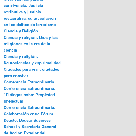
convivencia. Justicia
retributiva y justicia
restaurativa: su articulación
en los delitos de terrorismo
Ciencia y Religión
Ciencia y religión: Dios y las
religiones en la era de la
ciencia
Ciencia y religión:
Neurociencias y espiritualidad
Ciudades para vivir, ciudades
para convivir
Conferencia Extraordinaria
Conferencia Extraordinaria:
“Diálogos sobre Propiedad
Intelectual”
Conferencia Extraordinaria:
Colaboración entre Fórum
Deusto, Deusto Business
School y Secretaría General
de Acción Exterior del