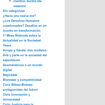
Zientzia, bizitza eta
osasuna
Sin categorizar
¿Hacia una nueva era?
¿Los Derechos Humanos
cuestionados? Desafíos en un
mundo en transformación
1º Mesa Redonda sobre la
Actualidad en la Sociedad
Vasca
Arrupe y Gárate: dos modelos
Arte y parte en la sociedad del
espectáculo
Asomándonos a un mundo
digital
Begiradak
Bienestar y competitividad
Ciclo Bilbao-Bizkaia:
protagonistas del futuro
Ciclo Innovación y
Universidad
Ciclo Justicia para la