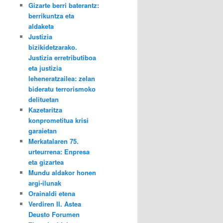
Gizarte berri baterantz:
berrikuntza eta
aldaketa
Justizia
bizikidetzarako.
Justizia erretributiboa
eta justizia
leheneratzailea: zelan
bideratu terrorismoko
delituetan
Kazetaritza
konprometitua krisi
garaietan
Merkatalaren 75.
urteurrena: Enpresa
eta gizartea
Mundu aldakor honen
argi-ilunak
Orainaldi etena
Verdiren II. Astea
Deusto Forumen