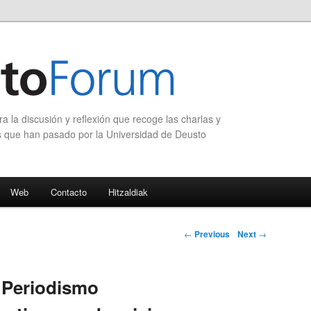
 la discusión y reflexión que recoge las charlas y
s que han pasado por la Universidad de Deusto
Web
Contacto
Hitzaldiak
Post navigation
←
Previous
Next
→
. Periodismo