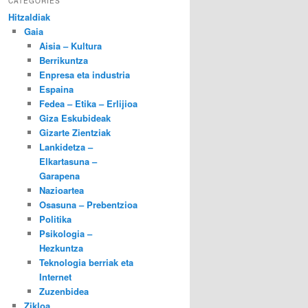
CATEGORIES
Hitzaldiak
Gaia
Aisia – Kultura
Berrikuntza
Enpresa eta industria
Espaina
Fedea – Etika – Erlijioa
Giza Eskubideak
Gizarte Zientziak
Lankidetza –
Elkartasuna –
Garapena
Nazioartea
Osasuna – Prebentzioa
Politika
Psikologia –
Hezkuntza
Teknologia berriak eta
Internet
Zuzenbidea
Zikloa