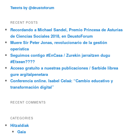
Tweets by @deustoforum
RECENT POSTS
Recordando a Michael Sandel, Premio Princesa de Asturias
de Ciencias Sociales 2018, en DeustoForum
Muere Sir Peter Jonas, revolucionario de la gestión
operística
Seguimos contigo #EnCasa / Zurekin jarraitzen dugu
#Etxean????
Acceso gratuito a nuestras publicaciones / Sarbide librea
gure argitalpenetara
Conferencia online. Isabel Celaá: “Cambio educativo y
transformación digital”
RECENT COMMENTS
CATEGORIES
Hitzaldiak
Gaia