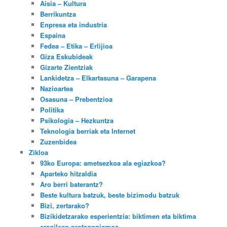
Aisia – Kultura
Berrikuntza
Enpresa eta industria
Espaina
Fedea – Etika – Erlijioa
Giza Eskubideak
Gizarte Zientziak
Lankidetza – Elkartasuna – Garapena
Nazioartea
Osasuna – Prebentzioa
Politika
Psikologia – Hezkuntza
Teknologia berriak eta Internet
Zuzenbidea
Zikloa
93ko Europa: ametsezkoa ala egiazkoa?
Aparteko hitzaldia
Aro berri baterantz?
Beste kultura batzuk, beste bizimodu batzuk
Bizi, zertarako?
Bizikidetzarako esperientzia: biktimen eta biktima
eragileen protagonismoa