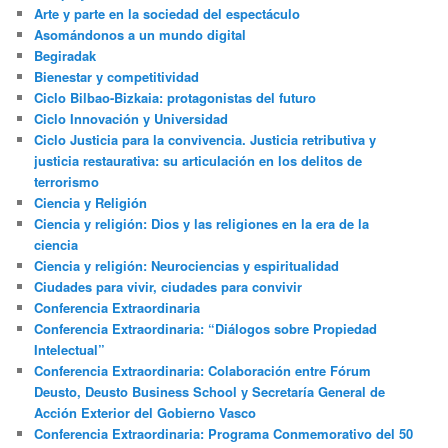
Arte y parte en la sociedad del espectáculo
Asomándonos a un mundo digital
Begiradak
Bienestar y competitividad
Ciclo Bilbao-Bizkaia: protagonistas del futuro
Ciclo Innovación y Universidad
Ciclo Justicia para la convivencia. Justicia retributiva y
justicia restaurativa: su articulación en los delitos de
terrorismo
Ciencia y Religión
Ciencia y religión: Dios y las religiones en la era de la
ciencia
Ciencia y religión: Neurociencias y espiritualidad
Ciudades para vivir, ciudades para convivir
Conferencia Extraordinaria
Conferencia Extraordinaria: “Diálogos sobre Propiedad
Intelectual”
Conferencia Extraordinaria: Colaboración entre Fórum
Deusto, Deusto Business School y Secretaría General de
Acción Exterior del Gobierno Vasco
Conferencia Extraordinaria: Programa Conmemorativo del 50