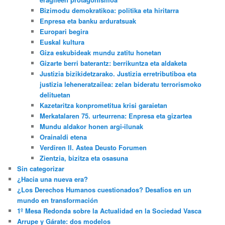
Bizimodu demokratikoa: politika eta hiritarra
Enpresa eta banku arduratsuak
Europari begira
Euskal kultura
Giza eskubideak mundu zatitu honetan
Gizarte berri baterantz: berrikuntza eta aldaketa
Justizia bizikidetzarako. Justizia erretributiboa eta
justizia leheneratzailea: zelan bideratu terrorismoko
delituetan
Kazetaritza konprometitua krisi garaietan
Merkatalaren 75. urteurrena: Enpresa eta gizartea
Mundu aldakor honen argi-ilunak
Orainaldi etena
Verdiren II. Astea Deusto Forumen
Zientzia, bizitza eta osasuna
Sin categorizar
¿Hacia una nueva era?
¿Los Derechos Humanos cuestionados? Desafíos en un
mundo en transformación
1º Mesa Redonda sobre la Actualidad en la Sociedad Vasca
Arrupe y Gárate: dos modelos