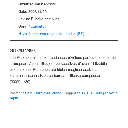
Hizlaria:
Jan Kerkhofs
Data:
2002/11/26
Lekua:
Bilboko campusa
Gaia:
Nazioartea
Hitzaldiaren testura jotzeko modua (ES)
DESKRIBAPENA
Jan Kerkhofs hizlariak “Tendances révélées par les enquêtes de
l’European Values Study et perspectives d’avenir” hitzaldia
eskaini zuen, Pertsonen eta ideien mugimenduak eta
kulturaniztasuna zikloaren barruan, Bilboko campusean
(2002/11/26).
Posted in
Gaia
,
Hitzaldiak
,
Zikloa
|
Tagged
1186
,
1543
,
349
|
Leave a
reply