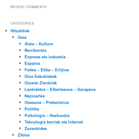
RECENT COMMENTS
CATEGORIES
Hitzaldiak
Gaia
Aisia – Kultura
Berrikuntza
Enpresa eta industria
Espaina
Fedea – Etika – Erlijioa
Giza Eskubideak
Gizarte Zientziak
Lankidetza – Elkartasuna – Garapena
Nazioartea
Osasuna – Prebentzioa
Politika
Psikologia – Hezkuntza
Teknologia berriak eta Internet
Zuzenbidea
Zikloa