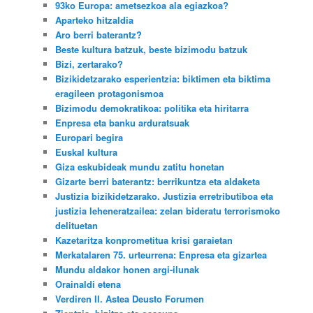
93ko Europa: ametsezkoa ala egiazkoa?
Aparteko hitzaldia
Aro berri baterantz?
Beste kultura batzuk, beste bizimodu batzuk
Bizi, zertarako?
Bizikidetzarako esperientzia: biktimen eta biktima
eragileen protagonismoa
Bizimodu demokratikoa: politika eta hiritarra
Enpresa eta banku arduratsuak
Europari begira
Euskal kultura
Giza eskubideak mundu zatitu honetan
Gizarte berri baterantz: berrikuntza eta aldaketa
Justizia bizikidetzarako. Justizia erretributiboa eta
justizia leheneratzailea: zelan bideratu terrorismoko
delituetan
Kazetaritza konprometitua krisi garaietan
Merkatalaren 75. urteurrena: Enpresa eta gizartea
Mundu aldakor honen argi-ilunak
Orainaldi etena
Verdiren II. Astea Deusto Forumen