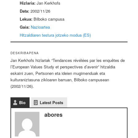
Hizlaria:
Jan Kerkhofs
Data:
2002/11/26
Lekua:
Bilboko campusa
Gaia:
Nazioartea
Hitzaldiaren testura jotzeko modua (ES)
DESKRIBAPENA
Jan Kerkhofs hizlariak “Tendances révélées par les enquêtes de
l’European Values Study et perspectives d’avenir” hitzaldia
eskaini zuen, Pertsonen eta ideien mugimenduak eta
kulturaniztasuna zikloaren barruan, Bilboko campusean
(2002/11/26).
Bio
Latest Posts
abores