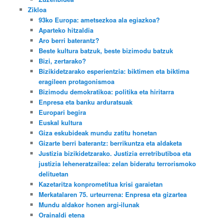
Zikloa
93ko Europa: ametsezkoa ala egiazkoa?
Aparteko hitzaldia
Aro berri baterantz?
Beste kultura batzuk, beste bizimodu batzuk
Bizi, zertarako?
Bizikidetzarako esperientzia: biktimen eta biktima
eragileen protagonismoa
Bizimodu demokratikoa: politika eta hiritarra
Enpresa eta banku arduratsuak
Europari begira
Euskal kultura
Giza eskubideak mundu zatitu honetan
Gizarte berri baterantz: berrikuntza eta aldaketa
Justizia bizikidetzarako. Justizia erretributiboa eta
justizia leheneratzailea: zelan bideratu terrorismoko
delituetan
Kazetaritza konprometitua krisi garaietan
Merkatalaren 75. urteurrena: Enpresa eta gizartea
Mundu aldakor honen argi-ilunak
Orainaldi etena