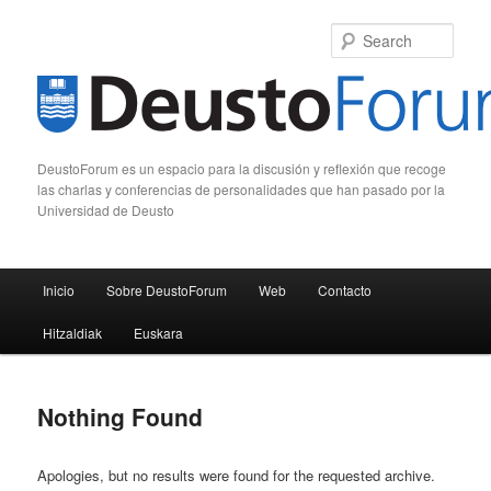
Sear
DeustoForum es un espacio para la discusión y reflexión que recoge
las charlas y conferencias de personalidades que han pasado por la
Universidad de Deusto
Main menu
Inicio
Sobre DeustoForum
Web
Contacto
Skip to primary content
Skip to secondary content
Hitzaldiak
Euskara
Nothing Found
Apologies, but no results were found for the requested archive.