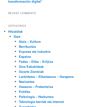
transformación digital”
RECENT COMMENTS
CATEGORIES
Hitzaldiak
Gaia
Aisia – Kultura
Berrikuntza
Enpresa eta industria
Espaina
Fedea – Etika – Erlijioa
Giza Eskubideak
Gizarte Zientziak
Lankidetza – Elkartasuna – Garapena
Nazioartea
Osasuna – Prebentzioa
Politika
Psikologia – Hezkuntza
Teknologia berriak eta Internet
Zuzenbidea