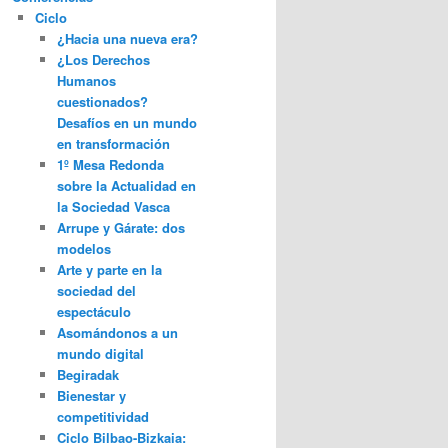
Ciclo
¿Hacia una nueva era?
¿Los Derechos
Humanos
cuestionados?
Desafíos en un mundo
en transformación
1º Mesa Redonda
sobre la Actualidad en
la Sociedad Vasca
Arrupe y Gárate: dos
modelos
Arte y parte en la
sociedad del
espectáculo
Asomándonos a un
mundo digital
Begiradak
Bienestar y
competitividad
Ciclo Bilbao-Bizkaia: