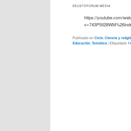
DEUSTOFORUM MEDIA
https://youtube.com/wat
v=743P5Il28WM%26in
Publicado en
Ciclo
,
Ciencia y religi
Educación
,
Temática
|
Etiquetado
1