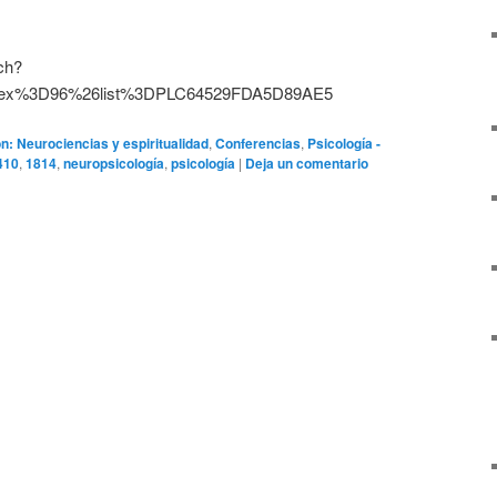
ch?
dex%3D96%26list%3DPLC64529FDA5D89AE5
ón: Neurociencias y espiritualidad
,
Conferencias
,
Psicología -
410
,
1814
,
neuropsicología
,
psicología
|
Deja un comentario