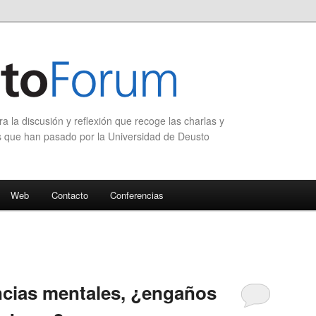
 la discusión y reflexión que recoge las charlas y
s que han pasado por la Universidad de Deusto
Web
Contacto
Conferencias
ncias mentales, ¿engaños