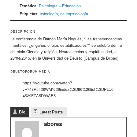
Temática:
Psicología – Educación
Etiquetas:
psicología
,
neuropsicología
DESCRIPCIÓN
La conferencia de Ramón María Nogués, “Las transcendencias
mentales, ¿engaños o lujos estabilizadores?” se celebró dentro
del ciclo Ciencia y religión: Neurociencias y espiritualidad, el
28/04/2015, en la Universidad de Deusto (Campus de Bilbao).
DEUSTOFORUM MEDIA
https://youtube.com/watch?
v=743P5Il28WM%26index%3D96%26list%3DPLC6
4529FDA5D89AE5
Bio
Latest Posts
abores