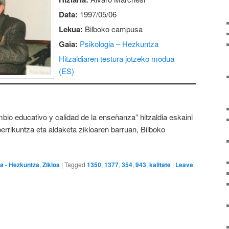
Data:
1997/05/06
Lekua:
Bilboko campusa
Gaia:
Psikologia – Hezkuntza
Hitzaldiaren testura jotzeko modua
(ES)
bio educativo y calidad de la enseñanza” hitzaldia eskaini
berrikuntza eta aldaketa zikloaren barruan, Bilboko
ia - Hezkuntza
,
Zikloa
|
Tagged
1350
,
1377
,
354
,
943
,
kalitate
|
Leave