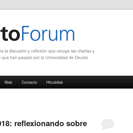
 la discusión y reflexión que recoge las charlas y
s que han pasado por la Universidad de Deusto
Web
Contacto
Hitzaldiak
8: reflexionando sobre