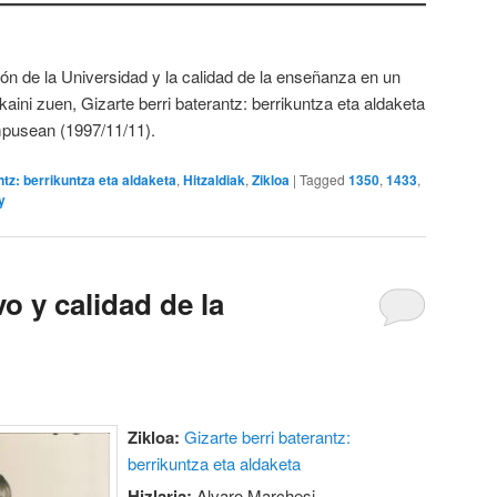
ión de la Universidad y la calidad de la enseñanza en un
aini zuen, Gizarte berri baterantz: berrikuntza eta aldaketa
mpusean (1997/11/11).
ntz: berrikuntza eta aldaketa
,
Hitzaldiak
,
Zikloa
|
Tagged
1350
,
1433
,
y
o y calidad de la
Zikloa:
Gizarte berri baterantz:
berrikuntza eta aldaketa
Hizlaria:
Alvaro Marchesi