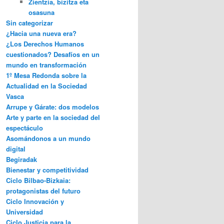
Zientzia, bizitza eta
osasuna
Sin categorizar
¿Hacia una nueva era?
¿Los Derechos Humanos
cuestionados? Desafíos en un
mundo en transformación
1º Mesa Redonda sobre la
Actualidad en la Sociedad
Vasca
Arrupe y Gárate: dos modelos
Arte y parte en la sociedad del
espectáculo
Asomándonos a un mundo
digital
Begiradak
Bienestar y competitividad
Ciclo Bilbao-Bizkaia:
protagonistas del futuro
Ciclo Innovación y
Universidad
Ciclo Justicia para la