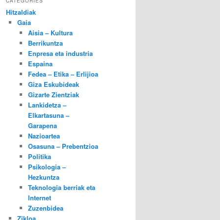
CATEGORIES
Hitzaldiak
Gaia
Aisia – Kultura
Berrikuntza
Enpresa eta industria
Espaina
Fedea – Etika – Erlijioa
Giza Eskubideak
Gizarte Zientziak
Lankidetza –
Elkartasuna –
Garapena
Nazioartea
Osasuna – Prebentzioa
Politika
Psikologia –
Hezkuntza
Teknologia berriak eta
Internet
Zuzenbidea
Zikloa