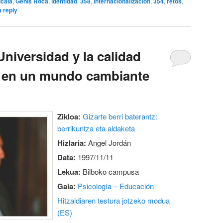
lcalá
,
Genís Roca
,
identidad
,
358
,
internacionalización
,
354
,
retos
,
 reply
Universidad y la calidad
a en un mundo cambiante
Zikloa:
Gizarte berri baterantz:
berrikuntza eta aldaketa
Hizlaria:
Angel Jordán
Data:
1997/11/11
Lekua:
Bilboko campusa
Gaia:
Psicología – Educación
Hitzaldiaren testura jotzeko modua
(ES)