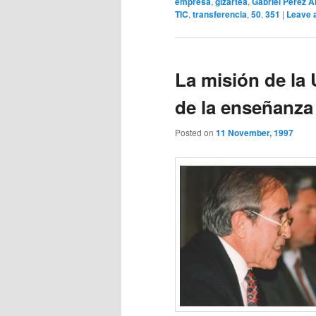
empresa
,
gizartea
,
Gabriel Pérez A
TIC
,
transferencia
,
50
,
351
|
Leave a
La misión de la 
de la enseñanz
Posted on
11 November, 1997