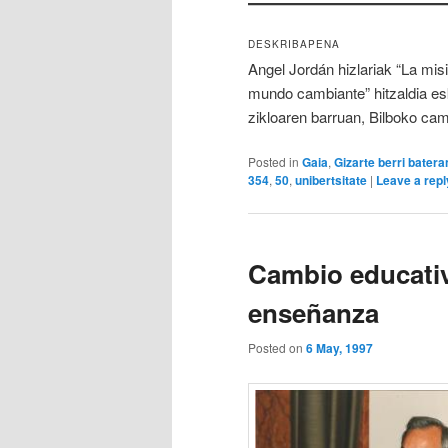
DESKRIBAPENA
Angel Jordán hizlariak “La mis
mundo cambiante” hitzaldia esk
zikloaren barruan, Bilboko ca
Posted in
Gaia
,
Gizarte berri batera
354
,
50
,
unibertsitate
|
Leave a repl
Cambio educativ
enseñanza
Posted on
6 May, 1997