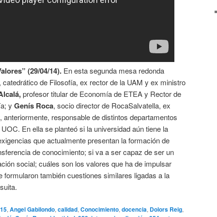
alores” (29/04/14).
En esta segunda mesa redonda
, catedrático de Filosofía, ex rector de la UAM y ex ministro
Alcalá,
profesor titular de Economía de ETEA y Rector de
ía; y
Genís Roca
, socio director de RocaSalvatella, ex
y, anteriormente, responsable de distintos departamentos
 UOC. En ella se planteó si la universidad aún tiene la
exigencias que actualmente presentan la formación de
ansferencia de conocimiento; si va a ser capaz de ser un
ción social; cuáles son los valores que ha de impulsar
e formularon también cuestiones similares ligadas a la
suita.
15
,
Angel Gabilondo
,
calidad
,
Conocimiento
,
docencia
,
Dolors Reig
,