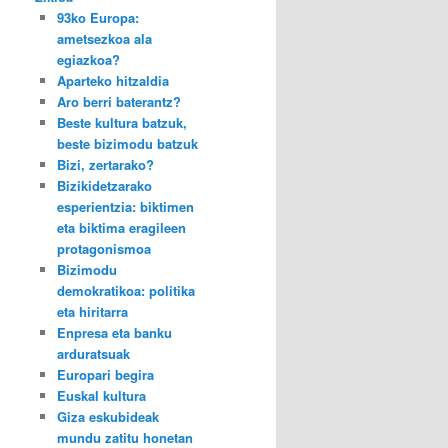
93ko Europa:
ametsezkoa ala
egiazkoa?
Aparteko hitzaldia
Aro berri baterantz?
Beste kultura batzuk,
beste bizimodu batzuk
Bizi, zertarako?
Bizikidetzarako
esperientzia: biktimen
eta biktima eragileen
protagonismoa
Bizimodu
demokratikoa: politika
eta hiritarra
Enpresa eta banku
arduratsuak
Europari begira
Euskal kultura
Giza eskubideak
mundu zatitu honetan