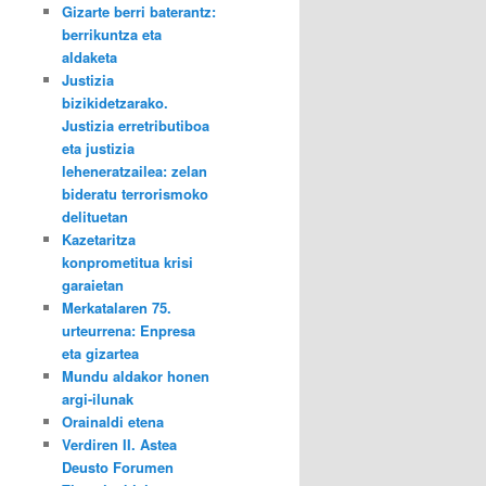
Gizarte berri baterantz:
berrikuntza eta
aldaketa
Justizia
bizikidetzarako.
Justizia erretributiboa
eta justizia
leheneratzailea: zelan
bideratu terrorismoko
delituetan
Kazetaritza
konprometitua krisi
garaietan
Merkatalaren 75.
urteurrena: Enpresa
eta gizartea
Mundu aldakor honen
argi-ilunak
Orainaldi etena
Verdiren II. Astea
Deusto Forumen