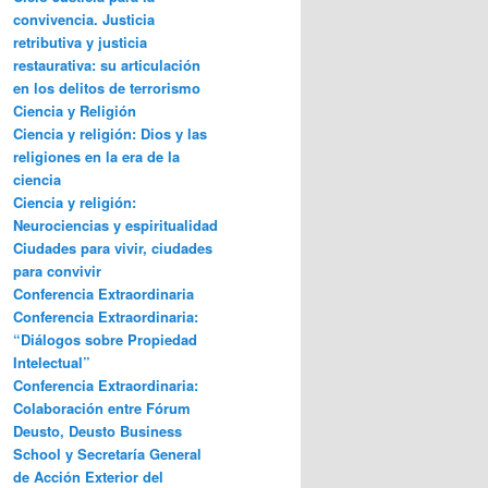
convivencia. Justicia
retributiva y justicia
restaurativa: su articulación
en los delitos de terrorismo
Ciencia y Religión
Ciencia y religión: Dios y las
religiones en la era de la
ciencia
Ciencia y religión:
Neurociencias y espiritualidad
Ciudades para vivir, ciudades
para convivir
Conferencia Extraordinaria
Conferencia Extraordinaria:
“Diálogos sobre Propiedad
Intelectual”
Conferencia Extraordinaria:
Colaboración entre Fórum
Deusto, Deusto Business
School y Secretaría General
de Acción Exterior del