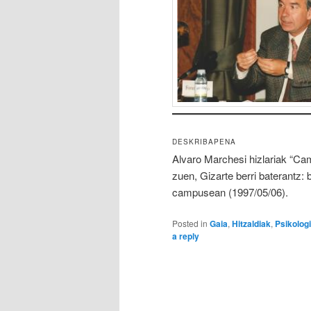
DESKRIBAPENA
Alvaro Marchesi hizlariak “Cam
zuen, Gizarte berri baterantz: 
campusean (1997/05/06).
Posted in
Gaia
,
Hitzaldiak
,
Psikolog
a reply