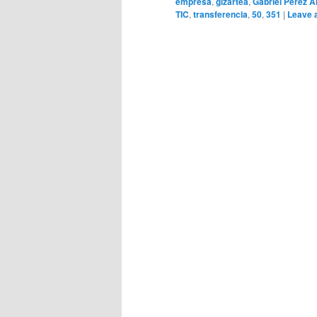
empresa
,
gizartea
,
Gabriel Pérez A
TIC
,
transferencia
,
50
,
351
|
Leave a