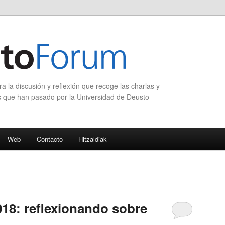
 la discusión y reflexión que recoge las charlas y
s que han pasado por la Universidad de Deusto
Web
Contacto
Hitzaldiak
8: reflexionando sobre