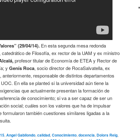
alores” (29/04/14).
En esta segunda mesa redonda
, catedrático de Filosofía, ex rector de la UAM y ex ministro
Alcalá,
profesor titular de Economía de ETEA y Rector de
ía; y
Genís Roca
, socio director de RocaSalvatella, ex
y, anteriormente, responsable de distintos departamentos
 UOC. En ella se planteó si la universidad aún tiene la
exigencias que actualmente presentan la formación de
ansferencia de conocimiento; si va a ser capaz de ser un
ción social; cuáles son los valores que ha de impulsar
e formularon también cuestiones similares ligadas a la
suita.
15
,
Angel Gabilondo
,
calidad
,
Conocimiento
,
docencia
,
Dolors Reig
,