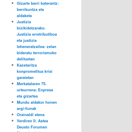
Gizarte berri baterantz:
berrikuntza eta
aldaketa
Justizia
bizikidetzarako.
Justizia erretributiboa
eta justizia
leheneratzailea: zelan
bideratu terrorismoko
delituetan
Kazetaritza
konprometitua krisi
garaietan
Merkatalaren 75.
urteurrena: Enpresa
eta gizartea
Mundu aldakor honen
argi-ilunak
Orainaldi etena
Verdiren II. Astea
Deusto Forumen