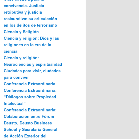
convivencia. Justicia
retributiva y justicia
restaurativa: su articulación
en los delitos de terrorismo
Ciencia y Religión
Ciencia y religión: Dios y las
religiones en la era de la
ciencia
Ciencia y religión:
Neurociencias y espiritualidad
Ciudades para vivir, ciudades
para convivir
Conferencia Extraordinaria
Conferencia Extraordinaria:
“Diálogos sobre Propiedad
Intelectual”
Conferencia Extraordinaria:
Colaboración entre Fórum
Deusto, Deusto Business
School y Secretaría General
de Acción Exterior del