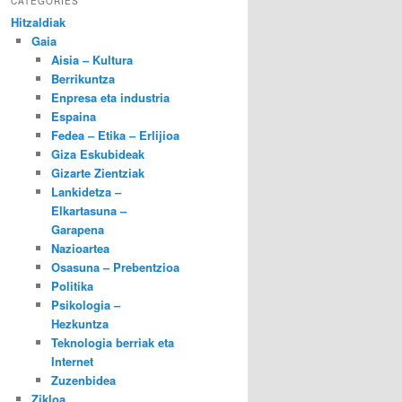
CATEGORIES
Hitzaldiak
Gaia
Aisia – Kultura
Berrikuntza
Enpresa eta industria
Espaina
Fedea – Etika – Erlijioa
Giza Eskubideak
Gizarte Zientziak
Lankidetza –
Elkartasuna –
Garapena
Nazioartea
Osasuna – Prebentzioa
Politika
Psikologia –
Hezkuntza
Teknologia berriak eta
Internet
Zuzenbidea
Zikloa