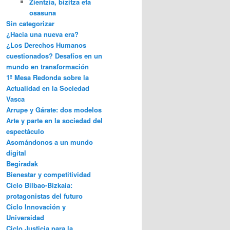
Zientzia, bizitza eta
osasuna
Sin categorizar
¿Hacia una nueva era?
¿Los Derechos Humanos
cuestionados? Desafíos en un
mundo en transformación
1º Mesa Redonda sobre la
Actualidad en la Sociedad
Vasca
Arrupe y Gárate: dos modelos
Arte y parte en la sociedad del
espectáculo
Asomándonos a un mundo
digital
Begiradak
Bienestar y competitividad
Ciclo Bilbao-Bizkaia:
protagonistas del futuro
Ciclo Innovación y
Universidad
Ciclo Justicia para la