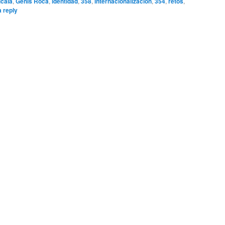
lcalá
,
Genís Roca
,
identidad
,
358
,
internacionalización
,
354
,
retos
,
 reply