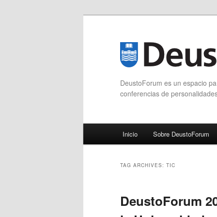
DeustoForum es un espacio para
conferencias de personalidade
Main menu
Inicio
Sobre DeustoForum
Skip to primary content
Skip to secondary content
TAG ARCHIVES:
TIC
DeustoForum 201