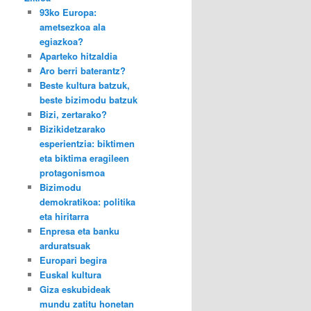
93ko Europa:
ametsezkoa ala
egiazkoa?
Aparteko hitzaldia
Aro berri baterantz?
Beste kultura batzuk,
beste bizimodu batzuk
Bizi, zertarako?
Bizikidetzarako
esperientzia: biktimen
eta biktima eragileen
protagonismoa
Bizimodu
demokratikoa: politika
eta hiritarra
Enpresa eta banku
arduratsuak
Europari begira
Euskal kultura
Giza eskubideak
mundu zatitu honetan