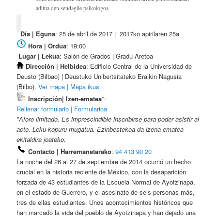
aditua den sendagile psikologoa
Día | Eguna
: 25 de abril de 2017 | 2017ko apirilaren 25a
Hora | Ordua
: 19:00
Lugar | Lekua
: Salón de Grados | Gradu Aretoa
Dirección | Helbidea
: Edificio Central de la Universidad de
Deusto (Bilbao) | Deustuko Unibertsitateko Eraikin Nagusia
(Bilbo).
Ver mapa | Mapa ikusi
Inscripción| Izen-ematea*
:
Rellenar formulario | Formularioa
*Aforo limitado. Es imprescindible inscribirse para poder asistir al
acto. Leku kopuru mugatua. Ezinbestekoa da izena ematea
ekitaldira joateko.
Contacto | Harremanetarako
:
94 413 90 20
La noche del 26 al 27 de septiembre de 2014 ocurrió un hecho
crucial en la historia reciente de México, con la desaparición
forzada de 43 estudiantes de la Escuela Normal de Ayotzinapa,
en el estado de Guerrero, y el asesinato de seis personas más,
tres de ellas estudiantes. Unos acontecimientos históricos que
han marcado la vida del pueblo de Ayotzinapa y han dejado una