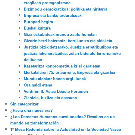
eragileen protagonismoa
Bizimodu demokratikoa: politika eta hiritarra
Enpresa eta banku arduratsuak
Europari begira
Euskal kultura
Giza eskubideak mundu zatitu honetan
Gizarte berri baterantz: berrikuntza eta aldaketa
Justizia bizikidetzarako. Justizia erretributiboa eta
justizia leheneratzailea: zelan bideratu terrorismoko
delituetan
Kazetaritza konprometitua krisi garaietan
Merkatalaren 75. urteurrena: Enpresa eta gizartea
Mundu aldakor honen argi-ilunak
Orainaldi etena
Verdiren II. Astea Deusto Forumen
Zientzia, bizitza eta osasuna
Sin categorizar
¿Hacia una nueva era?
¿Los Derechos Humanos cuestionados? Desafíos en un
mundo en transformación
1º Mesa Redonda sobre la Actualidad en la Sociedad Vasca