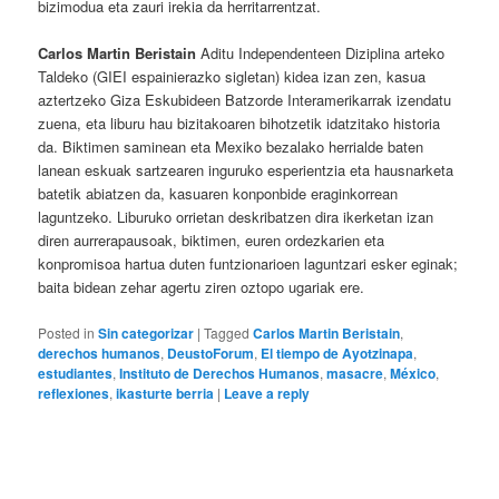
bizimodua eta zauri irekia da herritarrentzat.
Carlos Martin Beristain
Aditu Independenteen Diziplina arteko
Taldeko (GIEI espainierazko sigletan) kidea izan zen, kasua
aztertzeko Giza Eskubideen Batzorde Interamerikarrak izendatu
zuena, eta liburu hau bizitakoaren bihotzetik idatzitako historia
da. Biktimen saminean eta Mexiko bezalako herrialde baten
lanean eskuak sartzearen inguruko esperientzia eta hausnarketa
batetik abiatzen da, kasuaren konponbide eraginkorrean
laguntzeko. Liburuko orrietan deskribatzen dira ikerketan izan
diren aurrerapausoak, biktimen, euren ordezkarien eta
konpromisoa hartua duten funtzionarioen laguntzari esker eginak;
baita bidean zehar agertu ziren oztopo ugariak ere.
Posted in
Sin categorizar
|
Tagged
Carlos Martin Beristain
,
derechos humanos
,
DeustoForum
,
El tiempo de Ayotzinapa
,
estudiantes
,
Instituto de Derechos Humanos
,
masacre
,
México
,
reflexiones
,
ikasturte berria
|
Leave a reply