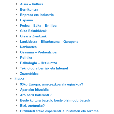
Aisia – Kultura
Berrikuntza
Enpresa eta industria
Espaina
Fedea – Etika – Erlijioa
Giza Eskubideak
Gizarte Zientziak
Lankidetza – Elkartasuna – Garapena
Nazioartea
Osasuna – Prebentzioa
Politika
Psikologia – Hezkuntza
Teknologia berriak eta Internet
Zuzenbidea
Zikloa
93ko Europa: ametsezkoa ala egiazkoa?
Aparteko hitzaldia
Aro berri baterantz?
Beste kultura batzuk, beste bizimodu batzuk
Bizi, zertarako?
Bizikidetzarako esperientzia: biktimen eta biktima