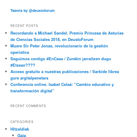
Tweets by @deustoforum
RECENT POSTS
Recordando a Michael Sandel, Premio Princesa de Asturias
de Ciencias Sociales 2018, en DeustoForum
Muere Sir Peter Jonas, revolucionario de la gestión
operística
Seguimos contigo #EnCasa / Zurekin jarraitzen dugu
#Etxean????
Acceso gratuito a nuestras publicaciones / Sarbide librea
gure argitalpenetara
Conferencia online. Isabel Celaá: “Cambio educativo y
transformación digital”
RECENT COMMENTS
CATEGORIES
Hitzaldiak
Gaia