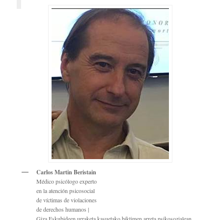
Carlos Martin Beristain
Médico psicólogo experto
en la atención psicosocial
de víctimas de violaciones
de derechos humanos |
Giza Eskubideen urraketa kasuetako biktimen arreta psikosozialean