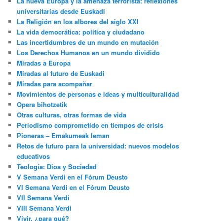
La nueva Europa y la amenaza terrorista: reflexiones
universitarias desde Euskadi
La Religión en los albores del siglo XXI
La vida democrática: política y ciudadano
Las incertidumbres de un mundo en mutación
Los Derechos Humanos en un mundo dividido
Miradas a Europa
Miradas al futuro de Euskadi
Miradas para acompañar
Movimientos de personas e ideas y multiculturalidad
Opera bihotzetik
Otras culturas, otras formas de vida
Periodismo comprometido en tiempos de crisis
Pioneras – Emakumeak leman
Retos de futuro para la universidad: nuevos modelos
educativos
Teología: Dios y Sociedad
V Semana Verdi en el Fórum Deusto
VI Semana Verdi en el Fórum Deusto
VII Semana Verdi
VIII Semana Verdi
Vivir, ¿para qué?