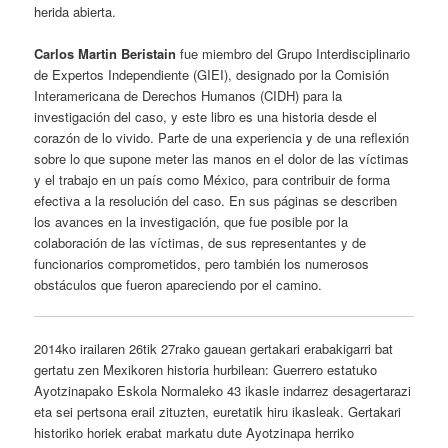
herida abierta.
Carlos Martin Beristain
fue miembro del Grupo Interdisciplinario
de Expertos Independiente (GIEI), designado por la Comisión
Interamericana de Derechos Humanos (CIDH) para la
investigación del caso, y este libro es una historia desde el
corazón de lo vivido. Parte de una experiencia y de una reflexión
sobre lo que supone meter las manos en el dolor de las víctimas
y el trabajo en un país como México, para contribuir de forma
efectiva a la resolución del caso. En sus páginas se describen
los avances en la investigación, que fue posible por la
colaboración de las víctimas, de sus representantes y de
funcionarios comprometidos, pero también los numerosos
obstáculos que fueron apareciendo por el camino.
2014ko irailaren 26tik 27rako gauean gertakari erabakigarri bat
gertatu zen Mexikoren historia hurbilean: Guerrero estatuko
Ayotzinapako Eskola Normaleko 43 ikasle indarrez desagertarazi
eta sei pertsona erail zituzten, euretatik hiru ikasleak. Gertakari
historiko horiek erabat markatu dute Ayotzinapa herriko