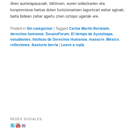
diren aurrerapausoak, biktimen, euren ordezkarien eta
konpromisoa hartua duten funtzionarioen laguntzari esker eginak;
baita bidean zehar agertu ziren oztopo ugariak ere.
Posted in
Sin categorizar
|
Tagged
Carlos Martin Beristain
,
derechos humanos
,
DeustoForum
,
El tiempo de Ayotzinapa
,
estudiantes
,
Instituto de Derechos Humanos
,
masacre
,
México
,
reflexiones
,
ikasturte berria
|
Leave a reply
REDES SOCIALES: