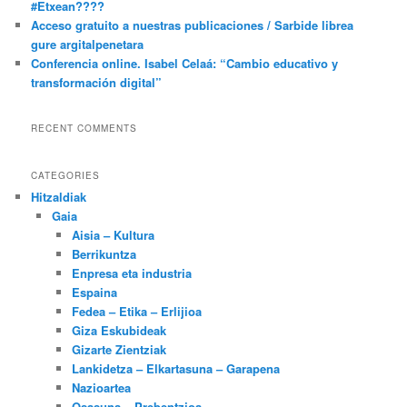
#Etxean????
Acceso gratuito a nuestras publicaciones / Sarbide librea
gure argitalpenetara
Conferencia online. Isabel Celaá: “Cambio educativo y
transformación digital”
RECENT COMMENTS
CATEGORIES
Hitzaldiak
Gaia
Aisia – Kultura
Berrikuntza
Enpresa eta industria
Espaina
Fedea – Etika – Erlijioa
Giza Eskubideak
Gizarte Zientziak
Lankidetza – Elkartasuna – Garapena
Nazioartea
Osasuna – Prebentzioa