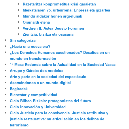
Kazetaritza konprometitua krisi garaietan
Merkatalaren 75. urteurrena: Enpresa eta gizartea
Mundu aldakor honen argi-ilunak
Orainaldi etena
Verdiren II. Astea Deusto Forumen
Zientzia, bizitza eta osasuna
Sin categorizar
¿Hacia una nueva era?
¿Los Derechos Humanos cuestionados? Desafíos en un
mundo en transformación
1º Mesa Redonda sobre la Actualidad en la Sociedad Vasca
Arrupe y Gárate: dos modelos
Arte y parte en la sociedad del espectáculo
Asomándonos a un mundo digital
Begiradak
Bienestar y competitividad
Ciclo Bilbao-Bizkaia: protagonistas del futuro
Ciclo Innovación y Universidad
Ciclo Justicia para la convivencia. Justicia retributiva y
justicia restaurativa: su articulación en los delitos de
terrorismo