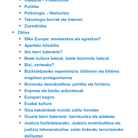
Politika
Psikologia – Hezkuntza
Teknologia berriak eta Internet
Zuzenbidea
Zikloa
93ko Europa: ametsezkoa ala egiazkoa?
Aparteko hitzaldia
Aro berri baterantz?
Beste kultura batzuk, beste bizimodu batzuk
Bizi, zertarako?
Bizikidetzarako esperientzia: biktimen eta biktima
eragileen protagonismoa
Bizimodu demokratikoa: politika eta hiritarra
Enpresa eta banku arduratsuak
Europari begira
Euskal kultura
Giza eskubideak mundu zatitu honetan
Gizarte berri baterantz: berrikuntza eta aldaketa
Justizia bizikidetzarako. Justizia erretributiboa eta
justizia leheneratzailea: zelan bideratu terrorismoko
delituetan