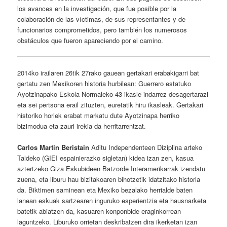
los avances en la investigación, que fue posible por la
colaboración de las víctimas, de sus representantes y de
funcionarios comprometidos, pero también los numerosos
obstáculos que fueron apareciendo por el camino.
2014ko irailaren 26tik 27rako gauean gertakari erabakigarri bat
gertatu zen Mexikoren historia hurbilean: Guerrero estatuko
Ayotzinapako Eskola Normaleko 43 ikasle indarrez desagertarazi
eta sei pertsona erail zituzten, euretatik hiru ikasleak. Gertakari
historiko horiek erabat markatu dute Ayotzinapa herriko
bizimodua eta zauri irekia da herritarrentzat.
Carlos Martin Beristain
Aditu Independenteen Diziplina arteko
Taldeko (GIEI espainierazko sigletan) kidea izan zen, kasua
aztertzeko Giza Eskubideen Batzorde Interamerikarrak izendatu
zuena, eta liburu hau bizitakoaren bihotzetik idatzitako historia
da. Biktimen saminean eta Mexiko bezalako herrialde baten
lanean eskuak sartzearen inguruko esperientzia eta hausnarketa
batetik abiatzen da, kasuaren konponbide eraginkorrean
laguntzeko. Liburuko orrietan deskribatzen dira ikerketan izan