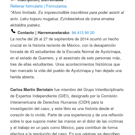
Rellenar formulario | Formularioa
*Aforo limitado. Es imprescindible inscribirse para poder asistir al
acto. Leku kopuru mugatua. Ezinbestekoa da izena ematea
ekitaldira joateko.
Contacto | Harremanetarako
:
94 413 90 20
La noche del 26 al 27 de septiembre de 2014 ocurrió un hecho
crucial en la historia reciente de México, con la desaparición
forzada de 43 estudiantes de la Escuela Normal de Ayotzinapa,
en el estado de Guerrero, y el asesinato de seis personas más,
tres de ellas estudiantes. Unos acontecimientos históricos que
han marcado la vida del pueblo de Ayotzinapa y han dejado una
herida abierta.
Carlos Martin Beristain
fue miembro del Grupo Interdisciplinario
de Expertos Independiente (GIEI), designado por la Comisión
Interamericana de Derechos Humanos (CIDH) para la
investigación del caso, y este libro es una historia desde el
corazón de lo vivido. Parte de una experiencia y de una reflexión
sobre lo que supone meter las manos en el dolor de las víctimas
y el trabajo en un país como México, para contribuir de forma
efectiva a la resolución del caso. En sus páginas se describen