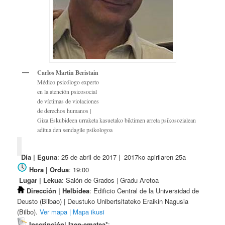
Carlos Martin Beristain
Médico psicólogo experto
en la atención psicosocial
de víctimas de violaciones
de derechos humanos |
Giza Eskubideen urraketa kasuetako biktimen arreta psikosozialean
aditua den sendagile psikologoa
Día | Eguna
: 25 de abril de 2017 | 2017ko apirilaren 25a
Hora | Ordua
: 19:00
Lugar | Lekua
: Salón de Grados | Gradu Aretoa
Dirección | Helbidea
: Edificio Central de la Universidad de
Deusto (Bilbao) | Deustuko Unibertsitateko Eraikin Nagusia
(Bilbo).
Ver mapa | Mapa ikusi
Inscripción| Izen-ematea*
: