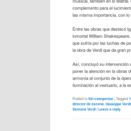
musical, también en lo teatral.
complemento para el lucimiento
las misma importancia, con lo q
Entre las obras que destacó Ig
inmortal William Shakespeare. E
que sufría por las luchas de 
la obra de Verdi que da gran p
Así, concluyó su intervención 
poner la atención en la obras d
armonía al conjunto de la ópe
iluminación al vestuario, a la 
Posted in
Sin categorizar
|
Tagged
1
director de escena
,
Giuseppe Verdi
Semana Verdi
|
Leave a reply