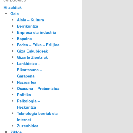
CATEGORIES
Hitzaldiak
Gaia
Aisia – Kultura
Berrikuntza
Enpresa eta industria
Espaina
Fedea – Etika – Erlijioa
Giza Eskubideak
Gizarte Zientziak
Lankidetza –
Elkartasuna –
Garapena
Nazioartea
Osasuna – Prebentzioa
Politika
Psikologia –
Hezkuntza
Teknologia berriak eta
Internet
Zuzenbidea
Zikloa