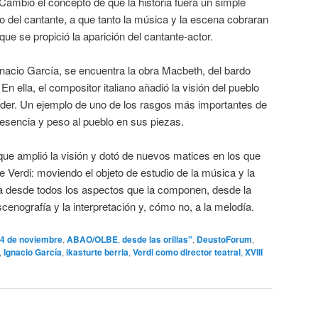
 Cambió el concepto de que la historia fuera un simple
 del cantante, a que tanto la música y la escena cobraran
ue se propició la aparición del cantante-actor.
nacio García, se encuentra la obra Macbeth, del bardo
n ella, el compositor italiano añadió la visión del pueblo
poder. Un ejemplo de uno de los rasgos más importantes de
resencia y peso al pueblo en sus piezas.
que amplió la visión y dotó de nuevos matices en los que
e Verdi: moviendo el objeto de estudio de la música y la
ra desde todos los aspectos que la componen, desde la
escenografía y la interpretación y, cómo no, a la melodía.
4 de noviembre
,
ABAO/OLBE
,
desde las orillas"
,
DeustoForum
,
,
Ignacio García
,
ikasturte berria
,
Verdi como director teatral
,
XVIII