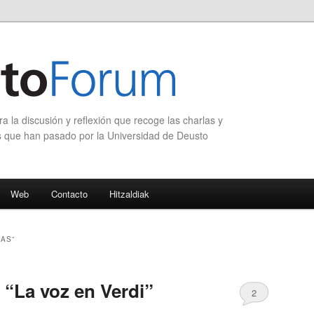
 la discusión y reflexión que recoge las charlas y
s que han pasado por la Universidad de Deusto
Web
Contacto
Hitzaldiak
AS”
 “La voz en Verdi”
2