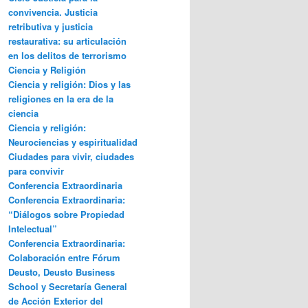
convivencia. Justicia
retributiva y justicia
restaurativa: su articulación
en los delitos de terrorismo
Ciencia y Religión
Ciencia y religión: Dios y las
religiones en la era de la
ciencia
Ciencia y religión:
Neurociencias y espiritualidad
Ciudades para vivir, ciudades
para convivir
Conferencia Extraordinaria
Conferencia Extraordinaria:
“Diálogos sobre Propiedad
Intelectual”
Conferencia Extraordinaria:
Colaboración entre Fórum
Deusto, Deusto Business
School y Secretaría General
de Acción Exterior del