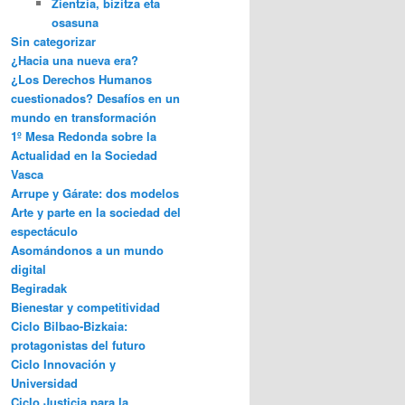
Zientzia, bizitza eta
osasuna
Sin categorizar
¿Hacia una nueva era?
¿Los Derechos Humanos
cuestionados? Desafíos en un
mundo en transformación
1º Mesa Redonda sobre la
Actualidad en la Sociedad
Vasca
Arrupe y Gárate: dos modelos
Arte y parte en la sociedad del
espectáculo
Asomándonos a un mundo
digital
Begiradak
Bienestar y competitividad
Ciclo Bilbao-Bizkaia:
protagonistas del futuro
Ciclo Innovación y
Universidad
Ciclo Justicia para la