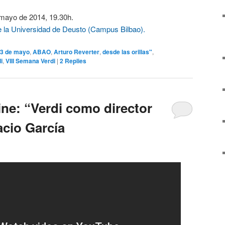
mayo de 2014, 19.30h.
 la Universidad de Deusto (Campus Bilbao).
3 de mayo
,
ABAO
,
Arturo Reverter
,
desde las orillas"
,
i
,
VIII Semana Verdi
|
2
Replies
ine: “Verdi como director
acio García