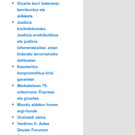
Gizarte berri baterantz:
berrikuntza eta
aldaketa
Justizia
bizikidetzarako.
Justizia erretributiboa
eta justizia
leheneratzailea: zelan
bideratu terrorismoko
delituetan
Kazetaritza
konprometitua krisi
garaietan
Merkatalaren 75.
urteurrena: Enpresa
eta gizartea
Mundu aldakor honen
argi-ilunak
Orainaldi etena
Verdiren II. Astea
Deusto Forumen