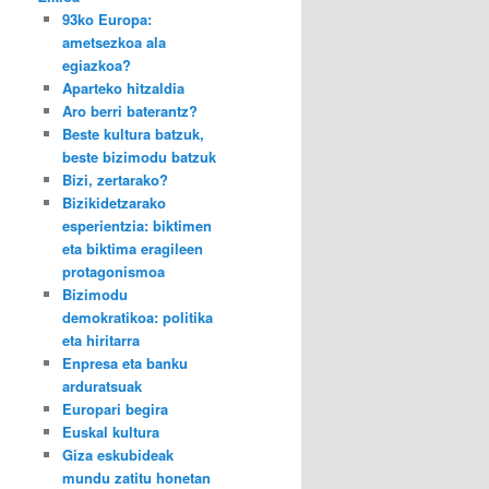
93ko Europa:
ametsezkoa ala
egiazkoa?
Aparteko hitzaldia
Aro berri baterantz?
Beste kultura batzuk,
beste bizimodu batzuk
Bizi, zertarako?
Bizikidetzarako
esperientzia: biktimen
eta biktima eragileen
protagonismoa
Bizimodu
demokratikoa: politika
eta hiritarra
Enpresa eta banku
arduratsuak
Europari begira
Euskal kultura
Giza eskubideak
mundu zatitu honetan