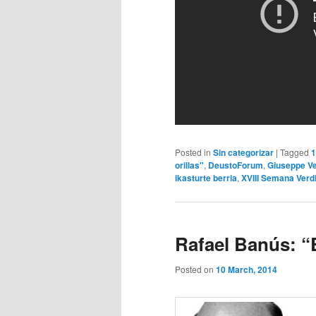
Posted in
Sin categorizar
|
Tagged
1
orillas"
,
DeustoForum
,
Giuseppe Ve
ikasturte berria
,
XVIII Semana Verd
Rafael Banús: “E
Posted on
10 March, 2014