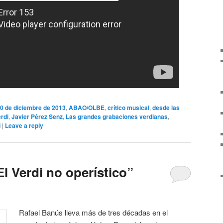
0 de diciembre de 2013
,
ABAO/OLBE
,
crítico musical
,
desde las
rdi
,
Javier Pérez Senz
,
Las grandes grabaciones verdianas
,
i
|
Leave a reply
l Verdi no operístico”
Rafael Banús lleva más de tres décadas en el