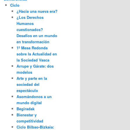
Ciclo
¿Hacia una nueva era?
¿Los Derechos
Humanos
cuestionados?
Desafíos en un mundo
en transformación
1º Mesa Redonda
sobre la Actualidad en
la Sociedad Vasca
Arrupe y Gárate: dos
modelos
Arte y parte en la
sociedad del
espectáculo
Asomándonos a un
mundo digital
Begiradak
Bienestar y
competitividad
Ciclo Bilbao-Bizkaia: