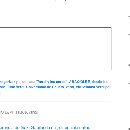
ategorizar
y etiquetada
"Verdi y los coros"
,
ABAO/OLBE
,
desde las
ondo
,
Tutto Verdi
,
Universidad de Deusto
,
Verdi
,
VIII Semana Verdi
por
.
A LA VIII SEMANA VERDI
”
erencia de Iñaki Gabilondo en , disponible online |