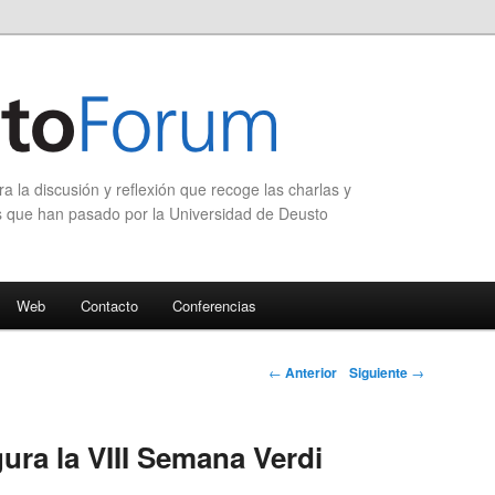
 la discusión y reflexión que recoge las charlas y
s que han pasado por la Universidad de Deusto
Web
Contacto
Conferencias
Navegación de
←
Anterior
Siguiente
→
entradas
ura la VIII Semana Verdi