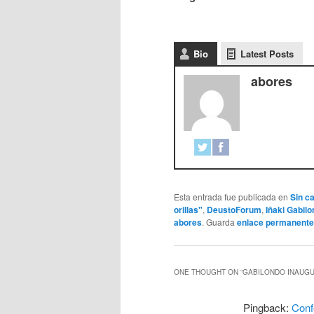
Bio
Latest Posts
abores
Esta entrada fue publicada en
Sin c
orillas"
,
DeustoForum
,
Iñaki Gabil
abores
. Guarda
enlace permanente
ONE THOUGHT ON “
GABILONDO INAUGUR
Pingback:
Conf