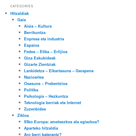
CATEGORIES
Hitzaldiak
Gaia
Aisia – Kultura
Berrikuntza
Enpresa eta industria
Espaina
Fedea – Etika – Erlijioa
Giza Eskubideak
Gizarte Zientziak
Lankidetza – Elkartasuna – Garapena
Nazioartea
Osasuna – Prebentzioa
Politika
Psikologia – Hezkuntza
Teknologia berriak eta Internet
Zuzenbidea
Zikloa
93ko Europa: ametsezkoa ala egiazkoa?
Aparteko hitzaldia
Aro berri baterantz?