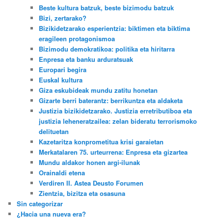
Beste kultura batzuk, beste bizimodu batzuk
Bizi, zertarako?
Bizikidetzarako esperientzia: biktimen eta biktima
eragileen protagonismoa
Bizimodu demokratikoa: politika eta hiritarra
Enpresa eta banku arduratsuak
Europari begira
Euskal kultura
Giza eskubideak mundu zatitu honetan
Gizarte berri baterantz: berrikuntza eta aldaketa
Justizia bizikidetzarako. Justizia erretributiboa eta
justizia leheneratzailea: zelan bideratu terrorismoko
delituetan
Kazetaritza konprometitua krisi garaietan
Merkatalaren 75. urteurrena: Enpresa eta gizartea
Mundu aldakor honen argi-ilunak
Orainaldi etena
Verdiren II. Astea Deusto Forumen
Zientzia, bizitza eta osasuna
Sin categorizar
¿Hacia una nueva era?