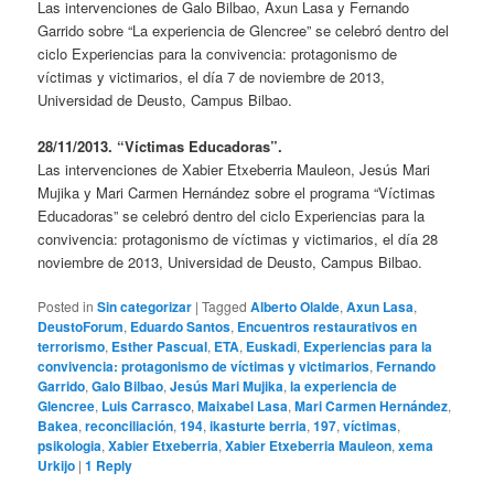
Las intervenciones de Galo Bilbao, Axun Lasa y Fernando
Garrido sobre “La experiencia de Glencree” se celebró dentro del
ciclo Experiencias para la convivencia: protagonismo de
víctimas y victimarios, el día 7 de noviembre de 2013,
Universidad de Deusto, Campus Bilbao.
28/11/2013. “Víctimas Educadoras”.
Las intervenciones de Xabier Etxeberria Mauleon, Jesús Mari
Mujika y Mari Carmen Hernández sobre el programa “Víctimas
Educadoras” se celebró dentro del ciclo Experiencias para la
convivencia: protagonismo de víctimas y victimarios, el día 28
noviembre de 2013, Universidad de Deusto, Campus Bilbao.
Posted in
Sin categorizar
|
Tagged
Alberto Olalde
,
Axun Lasa
,
DeustoForum
,
Eduardo Santos
,
Encuentros restaurativos en
terrorismo
,
Esther Pascual
,
ETA
,
Euskadi
,
Experiencias para la
convivencia: protagonismo de víctimas y victimarios
,
Fernando
Garrido
,
Galo Bilbao
,
Jesús Mari Mujika
,
la experiencia de
Glencree
,
Luis Carrasco
,
Maixabel Lasa
,
Mari Carmen Hernández
,
Bakea
,
reconciliación
,
194
,
ikasturte berria
,
197
,
víctimas
,
psikologia
,
Xabier Etxeberria
,
Xabier Etxeberria Mauleon
,
xema
Urkijo
|
1
Reply