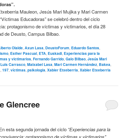
doras”.
Etxeberria Mauleon, Jesús Mari Mujika y Mari Carmen
Víctimas Educadoras” se celebró dentro del ciclo
ia: protagonismo de víctimas y victimarios, el día 28
ad de Deusto, Campus Bilbao.
lberto Olalde
,
Axun Lasa
,
DeustoForum
,
Eduardo Santos
,
rismo
,
Esther Pascual
,
ETA
,
Euskadi
,
Experiencias para la
imas y victimarios
,
Fernando Garrido
,
Galo Bilbao
,
Jesús Mari
,
Luis Carrasco
,
Maixabel Lasa
,
Mari Carmen Hernández
,
Bakea
,
a
,
197
,
víctimas
,
psikologia
,
Xabier Etxeberria
,
Xabier Etxeberria
de Glencree
En esta segunda jornada del ciclo
“Experiencias para la
convivencia: protagonismo de víctimas y victimarios”
,