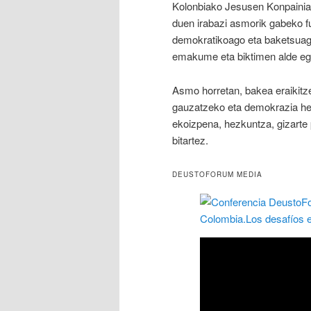
Kolonbiako Jesusen Konpainiare
duen irabazi asmorik gabeko f
demokratikoago eta baketsuago 
emakume eta biktimen alde eg
Asmo horretan, bakea eraikitze
gauzatzeko eta demokrazia heda
ekoizpena, hezkuntza, gizarte 
bitartez.
DEUSTOFORUM MEDIA