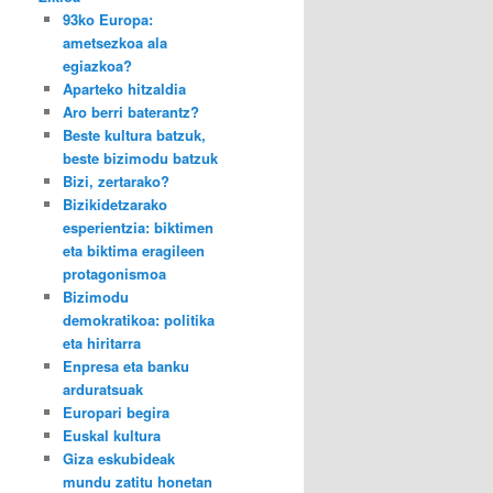
93ko Europa:
ametsezkoa ala
egiazkoa?
Aparteko hitzaldia
Aro berri baterantz?
Beste kultura batzuk,
beste bizimodu batzuk
Bizi, zertarako?
Bizikidetzarako
esperientzia: biktimen
eta biktima eragileen
protagonismoa
Bizimodu
demokratikoa: politika
eta hiritarra
Enpresa eta banku
arduratsuak
Europari begira
Euskal kultura
Giza eskubideak
mundu zatitu honetan