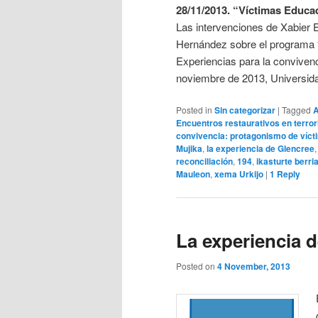
28/11/2013. “Víctimas Educa
Las intervenciones de Xabier 
Hernández sobre el programa “
Experiencias para la convivenc
noviembre de 2013, Universid
Posted in
Sin categorizar
|
Tagged
A
Encuentros restaurativos en terro
convivencia: protagonismo de víct
Mujika
,
la experiencia de Glencree
reconciliación
,
194
,
ikasturte berri
Mauleon
,
xema Urkijo
|
1
Reply
La experiencia 
Posted on
4 November, 2013