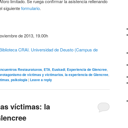
Aforo limitado. Se ruega confirmar la asistencia rellenando
el siguiente
formulario
.
oviembre de 2013, 19.00h
a Biblioteca CRAI. Universidad de Deusto (Campus de
ncuentros Restauratuvos
,
ETA
,
Euskadi
,
Experiencia de Glencree
,
protagonismo de víctimas y victimarios
,
la experiencia de Glencree
,
ctimas
,
psikologia
|
Leave a reply
as víctimas: la
Glencree