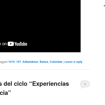
agged
1919
,
197
,
Adiskidetze
,
Bakea
,
Colombia
|
Leave a reply
 del ciclo “Experiencias
1
cia”