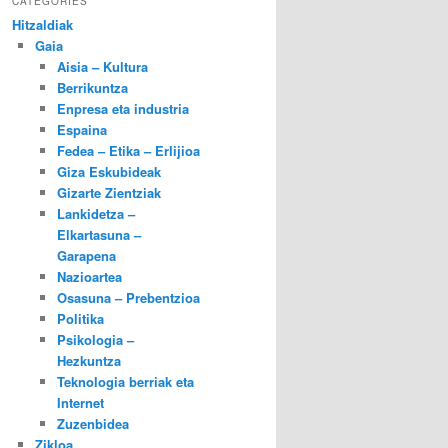
CATEGORIES
Hitzaldiak
Gaia
Aisia – Kultura
Berrikuntza
Enpresa eta industria
Espaina
Fedea – Etika – Erlijioa
Giza Eskubideak
Gizarte Zientziak
Lankidetza –
Elkartasuna –
Garapena
Nazioartea
Osasuna – Prebentzioa
Politika
Psikologia –
Hezkuntza
Teknologia berriak eta
Internet
Zuzenbidea
Zikloa