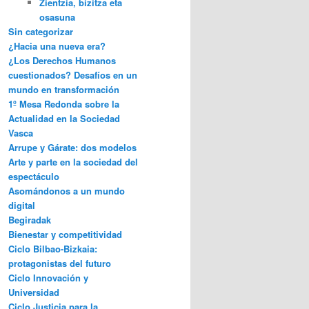
Zientzia, bizitza eta
osasuna
Sin categorizar
¿Hacia una nueva era?
¿Los Derechos Humanos
cuestionados? Desafíos en un
mundo en transformación
1º Mesa Redonda sobre la
Actualidad en la Sociedad
Vasca
Arrupe y Gárate: dos modelos
Arte y parte en la sociedad del
espectáculo
Asomándonos a un mundo
digital
Begiradak
Bienestar y competitividad
Ciclo Bilbao-Bizkaia:
protagonistas del futuro
Ciclo Innovación y
Universidad
Ciclo Justicia para la