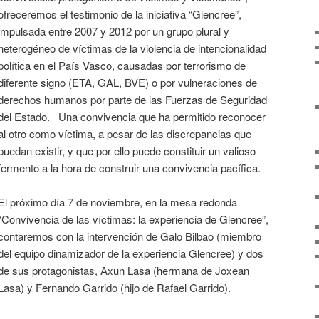
ofreceremos el testimonio de la iniciativa “Glencree”,
impulsada entre 2007 y 2012 por un grupo plural y
heterogéneo de víctimas de la violencia de intencionalidad
política en el País Vasco, causadas por terrorismo de
diferente signo (ETA, GAL, BVE) o por vulneraciones de
derechos humanos por parte de las Fuerzas de Seguridad
del Estado. Una convivencia que ha permitido reconocer
al otro como víctima, a pesar de las discrepancias que
puedan existir, y que por ello puede constituir un valioso
fermento a la hora de construir una convivencia pacífica.
El próximo día 7 de noviembre, en la mesa redonda
“Convivencia de las víctimas: la experiencia de Glencree”,
contaremos con la intervención de Galo Bilbao (miembro
del equipo dinamizador de la experiencia Glencree) y dos
de sus protagonistas, Axun Lasa (hermana de Joxean
Lasa) y Fernando Garrido (hijo de Rafael Garrido).