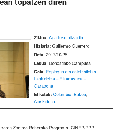
ean topatzen diren
Zikloa:
Aparteko hitzaldia
Hizlaria:
Guillermo Guerrero
Data:
2017/10/25
Lekua:
Donostiako Campusa
Gaia:
Enplegua eta ekintzailetza
,
Lankidetza – Elkartasuna –
Garapena
Etiketak:
Colombia
,
Bakea
,
Adiskidetze
larraren Zentroa-Bakerako Programa (CINEP/PPP)