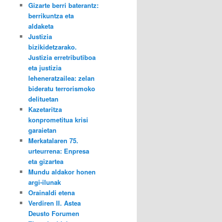
Gizarte berri baterantz:
berrikuntza eta
aldaketa
Justizia
bizikidetzarako.
Justizia erretributiboa
eta justizia
leheneratzailea: zelan
bideratu terrorismoko
delituetan
Kazetaritza
konprometitua krisi
garaietan
Merkatalaren 75.
urteurrena: Enpresa
eta gizartea
Mundu aldakor honen
argi-ilunak
Orainaldi etena
Verdiren II. Astea
Deusto Forumen