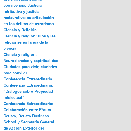
convivencia. Justicia
retributiva y justicia
restaurativa: su articulación
en los delitos de terrorismo
Ciencia y Religión
Ciencia y religión: Dios y las
religiones en la era de la
ciencia
Ciencia y religión:
Neurociencias y espiritualidad
Ciudades para vivir, ciudades
para convivir
Conferencia Extraordinaria
Conferencia Extraordinaria:
“Diálogos sobre Propiedad
Intelectual”
Conferencia Extraordinaria:
Colaboración entre Fórum
Deusto, Deusto Business
School y Secretaría General
de Acción Exterior del