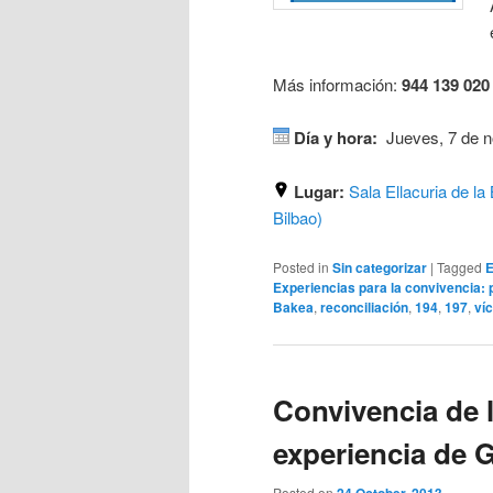
Más información:
944 139 020
Día y hora:
Jueves, 7 de n
Lugar:
Sala Ellacuria de l
Bilbao)
Posted in
Sin categorizar
|
Tagged
E
Experiencias para la convivencia: 
Bakea
,
reconciliación
,
194
,
197
,
ví
Convivencia de l
experiencia de 
Posted on
24 October, 2013