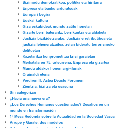
Bizimodu demokratikoa: politika eta hiritarra
Enpresa eta banku arduratsuak
Europari begira
Euskal kultura
Giza eskubideak mundu zatitu honetan
Gizarte berri baterantz: berrikuntza eta aldaketa
Justizia bizikidetzarako. Justizia erretributiboa eta
justizia leheneratzailea: zelan bideratu terrorismoko
delituetan
Kazetaritza konprometitua krisi garaietan
Merkatalaren 75. urteurrena: Enpresa eta gizartea
Mundu aldakor honen argi-ilunak
Orainaldi etena
Verdiren II. Astea Deusto Forumen
Zientzia, bizitza eta osasuna
Sin categorizar
¿Hacia una nueva era?
¿Los Derechos Humanos cuestionados? Desafíos en un
mundo en transformación
1º Mesa Redonda sobre la Actualidad en la Sociedad Vasca
Arrupe y Gárate: dos modelos