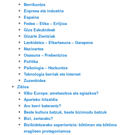
Berrikuntza
Enpresa eta industria
Espaina
Fedea – Etika – Erlijioa
Giza Eskubideak
Gizarte Zientziak
Lankidetza – Elkartasuna – Garapena
Nazioartea
Osasuna – Prebentzioa
Politika
Psikologia – Hezkuntza
Teknologia berriak eta Internet
Zuzenbidea
Zikloa
93ko Europa: ametsezkoa ala egiazkoa?
Aparteko hitzaldia
Aro berri baterantz?
Beste kultura batzuk, beste bizimodu batzuk
Bizi, zertarako?
Bizikidetzarako esperientzia: biktimen eta biktima
eragileen protagonismoa