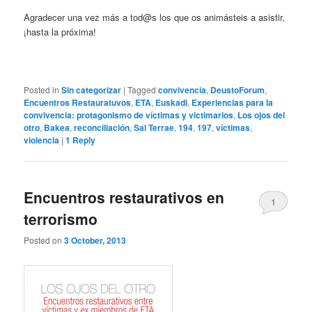
Agradecer una vez más a tod@s los que os animásteis a asistir,
¡hasta la próxima!
Posted in
Sin categorizar
|
Tagged
convivencia
,
DeustoForum
,
Encuentros Restauratuvos
,
ETA
,
Euskadi
,
Experiencias para la
convivencia: protagonismo de víctimas y victimarios
,
Los ojos del
otro
,
Bakea
,
reconciliación
,
Sal Terrae
,
194
,
197
,
víctimas
,
violencia
|
1
Reply
Encuentros restaurativos en
1
terrorismo
Posted on
3 October, 2013