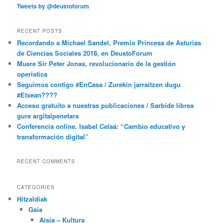
Tweets by @deustoforum
RECENT POSTS
Recordando a Michael Sandel, Premio Princesa de Asturias
de Ciencias Sociales 2018, en DeustoForum
Muere Sir Peter Jonas, revolucionario de la gestión
operística
Seguimos contigo #EnCasa / Zurekin jarraitzen dugu
#Etxean????
Acceso gratuito a nuestras publicaciones / Sarbide librea
gure argitalpenetara
Conferencia online. Isabel Celaá: “Cambio educativo y
transformación digital”
RECENT COMMENTS
CATEGORIES
Hitzaldiak
Gaia
Aisia – Kultura