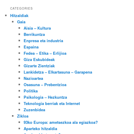
CATEGORIES
Hitzaldiak
Gaia
Aisia – Kultura
Berrikuntza
Enpresa eta industria
Espaina
Fedea – Etika – Erlijioa
Giza Eskubideak
Gizarte Zientziak
Lankidetza – Elkartasuna – Garapena
Nazioartea
Osasuna – Prebentzioa
Politika
Psikologia – Hezkuntza
Teknologia berriak eta Internet
Zuzenbidea
Zikloa
93ko Europa: ametsezkoa ala egiazkoa?
Aparteko hitzaldia