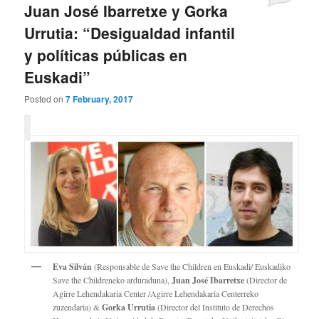
Juan José Ibarretxe y Gorka
Urrutia: “Desigualdad infantil
y políticas públicas en
Euskadi”
Posted on
7 February, 2017
Eva Silván
(Responsable de Save the Children en Euskadi/ Euskadiko
Save the Childreneko arduraduna),
Juan José Ibarretxe
(Director de
Agirre Lehendakaria Center /Agirre Lehendakaria Centerreko
zuzendaria) &
Gorka Urrutia
(Director del Instituto de Derechos