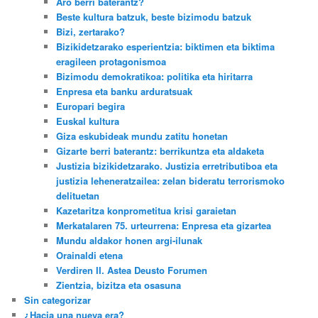
Aro berri baterantz?
Beste kultura batzuk, beste bizimodu batzuk
Bizi, zertarako?
Bizikidetzarako esperientzia: biktimen eta biktima
eragileen protagonismoa
Bizimodu demokratikoa: politika eta hiritarra
Enpresa eta banku arduratsuak
Europari begira
Euskal kultura
Giza eskubideak mundu zatitu honetan
Gizarte berri baterantz: berrikuntza eta aldaketa
Justizia bizikidetzarako. Justizia erretributiboa eta
justizia leheneratzailea: zelan bideratu terrorismoko
delituetan
Kazetaritza konprometitua krisi garaietan
Merkatalaren 75. urteurrena: Enpresa eta gizartea
Mundu aldakor honen argi-ilunak
Orainaldi etena
Verdiren II. Astea Deusto Forumen
Zientzia, bizitza eta osasuna
Sin categorizar
¿Hacia una nueva era?