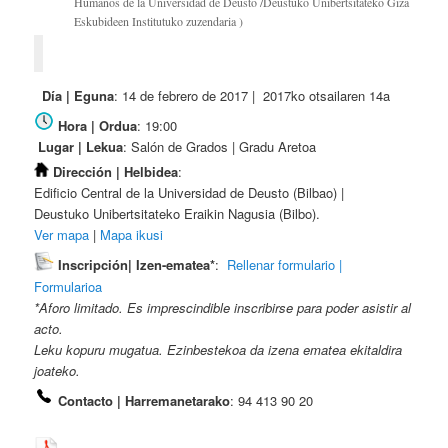
Humanos de la Universidad de Deusto /Deustuko Unibertsitateko Giza
Eskubideen Institutuko zuzendaria )
Día | Egu
na
: 14 de febrero de 2017 | 2017ko otsailaren 14a
Hora | Ordua
: 19:00
Lugar | Lekua
: Salón de Grados | Gradu Aretoa
Dirección | Helbidea
:
Edificio Central de la Universidad de Deusto (Bilbao) |
Deustuko Unibertsitateko Eraikin Nagusia (Bilbo).
Ver mapa
|
Mapa ikusi
Inscripción| Izen-ematea*
:
Rellenar formulario |
Formularioa
*Aforo limitado. Es imprescindible inscribirse para poder asistir al
acto.
Leku kopuru mugatua. Ezinbestekoa da izena ematea ekitaldira
joateko.
Contacto | Harremanetarako
: 94 413 90 20