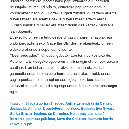
urteotan, batez ere, pobretutako populazioaren diru-sarrerak
neurrigabe murriztu direlako, gainerako populazioarenekin
konparatzen baditugu. Horrek izugarri zabaldu du tarteko errenta
duten umeen eta errenta baxua duten umeen arteko etena.
Guraso bakarra dutenak eta atzerritarrak dira kalterik handiena
izan dutenak.
Euskadiko umeen arteko desberdintasun horren arrazoiak eta
ondorioak aztertzeko,
Save the Children
erakundeak, umeen
aldeko erakunde independenteliderrak,
“Desheredados”
(Ondasungabeak) txostena aurkeztuko du.
Autonomia Erkidegoko egoeraren analisia egin eta umeek aukera
berdinak izan beharra azpimarratzen du, baita eta zenbait
gomendio eman ere helburu horretara heltzeko. Etorkizunera
begira pentsatu eta lan egiten duen gizarteak, bere burua
justutzat duenak, ezin die egungo umeen beharrizanei entzungor
egin.
Posted in
Sin categorizar
|
Tagged
Agirre Lehendakaria Center
,
desigualdad infantil
,
DeustoForum
,
diálogo
,
Euskadi
,
Eva Silván
,
Gorka Urrutia
,
Instituto de Derechos Humanos
,
Juan José
Ibarretxe
,
políticas públicas
,
Save the Children
,
ikasturte berria
|
Leave a reply