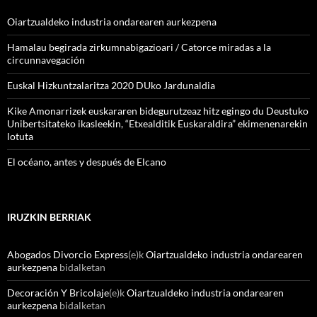
Oiartzualdeko industria ondarearen aurkezpena
Hamalau begirada zirkumnabigazioari / Catorce miradas a la
circunnavegación
Euskal Hizkuntzalaritza 2020 DUko Jardunaldia
Kike Amonarrizek euskararen bidegurutzeaz hitz egingo du Deustuko
Unibertsitateko ikasleekin, “Etxealditik Euskaraldira” ekimenenarekin
lotuta
El océano, antes y después de Elcano
IRUZKIN BERRIAK
Abogados Divorcio Express
(e)k
Oiartzualdeko industria ondarearen
aurkezpena
bidalketan
Decoración Y Bricolaje
(e)k
Oiartzualdeko industria ondarearen
aurkezpena
bidalketan