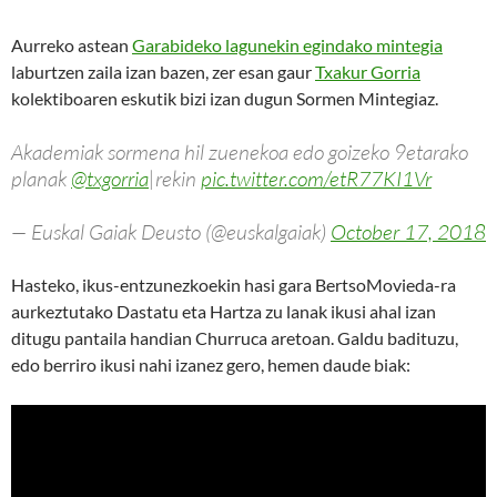
Aurreko astean
Garabideko lagunekin egindako mintegia
laburtzen zaila izan bazen, zer esan gaur
Txakur Gorria
kolektiboaren eskutik bizi izan dugun Sormen Mintegiaz.
Akademiak sormena hil zuenekoa edo goizeko 9etarako
planak
@txgorria
|rekin
pic.twitter.com/etR77KI1Vr
— Euskal Gaiak Deusto (@euskalgaiak)
October 17, 2018
Hasteko, ikus-entzunezkoekin hasi gara BertsoMovieda-ra
aurkeztutako Dastatu eta Hartza zu lanak ikusi ahal izan
ditugu pantaila handian Churruca aretoan. Galdu badituzu,
edo berriro ikusi nahi izanez gero, hemen daude biak: