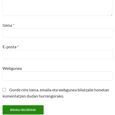
Izena
*
E-posta
*
Webgunea
Gorde nire izena, emaila eta webgunea bilatzaile honetan
komentatzen dudan hurrengorako.