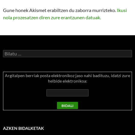
Gune honek Akismet erabiltzen du zaborra murrizteko.
Ikusi
nola prozesatzen diren zure erantzunen datuak.
Bilatu:
Argitalpen berriak posta elektronikoz jaso nahi badituzu, idatzi zure
helbide elektronikoa:
AZKEN BIDALKETAK