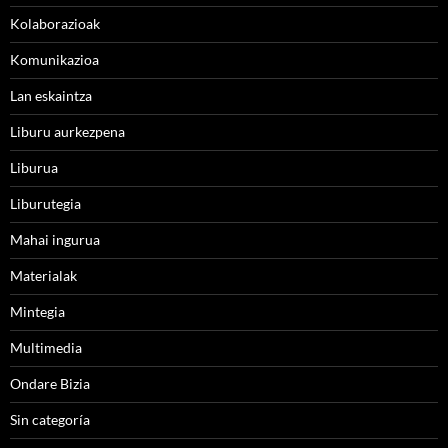
Kolaborazioak
Komunikazioa
Lan eskaintza
Liburu aurkezpena
Liburua
Liburutegia
Mahai ingurua
Materialak
Mintegia
Multimedia
Ondare Bizia
Sin categoría