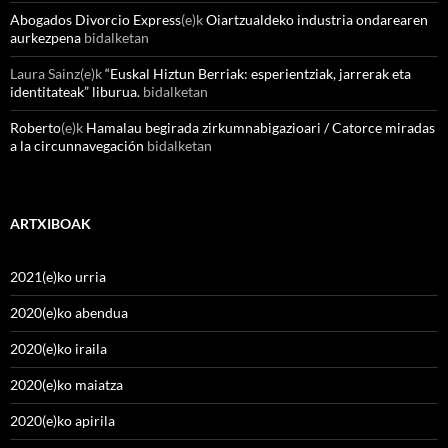
Abogados Divorcio Express
(e)k
Oiartzualdeko industria ondarearen
aurkezpena
bidalketan
Laura Sainz
(e)k
“Euskal Hiztun Berriak: esperientziak, jarrerak eta
identitateak” liburua.
bidalketan
Roberto
(e)k
Hamalau begirada zirkumnabigazioari / Catorce miradas
a la circunnavegación
bidalketan
ARTXIBOAK
2021(e)ko urria
2020(e)ko abendua
2020(e)ko iraila
2020(e)ko maiatza
2020(e)ko apirila