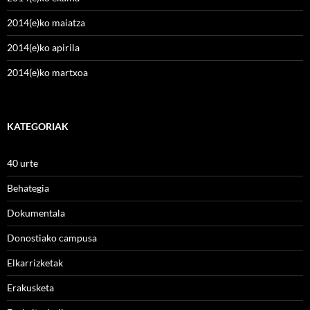
2014(e)ko maiatza
2014(e)ko apirila
2014(e)ko martxoa
KATEGORIAK
40 urte
Behategia
Dokumentala
Donostiako campusa
Elkarrizketak
Erakusketa