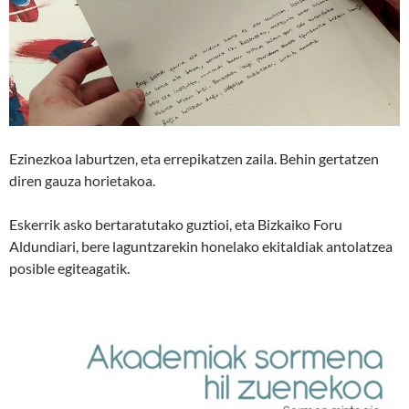
Ezinezkoa laburtzen, eta errepikatzen zaila. Behin gertatzen
diren gauza horietakoa.
Eskerrik asko bertaratutako guztioi, eta Bizkaiko Foru
Aldundiari, bere laguntzarekin honelako ekitaldiak antolatzea
posible egiteagatik.