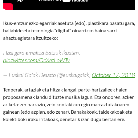
Ikus-entzunezko egarriak asetuta (edo), plastikara pasatu gara,
baliabide eta teknologia “digital” oinarrizko baina sarri
ahaztuegietara itzultzeko:
Hasi gara emaitza batzuk ikusten.
pic.twitter.com/OcXetLoWTv
— Euskal Gaiak Deusto (@euskalgaiak)
October 17, 2018
Tenperak, artaziak eta hitzak langai, parte-hartzaileek haien
proposamenak landu dituzte musika lagun. Eta ondoren, azken
ariketa: zer narrazio, zein kontakizun egin marraztutakoaren
gainean (edo azpian, edo zehar). Banakakoak, taldekakoak eta
kolektiboki irakurritakoak, denetarik izan dugu bertan ere.