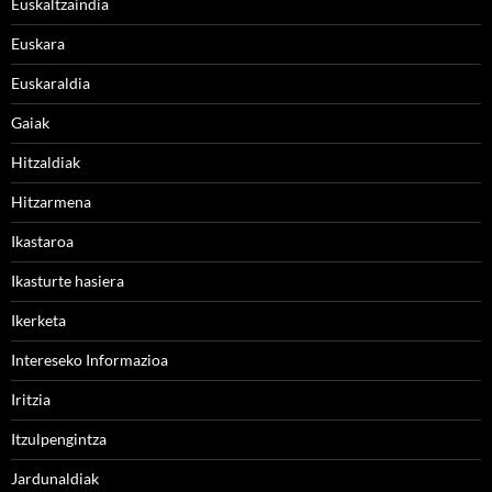
Euskaltzaindia
Euskara
Euskaraldia
Gaiak
Hitzaldiak
Hitzarmena
Ikastaroa
Ikasturte hasiera
Ikerketa
Intereseko Informazioa
Iritzia
Itzulpengintza
Jardunaldiak