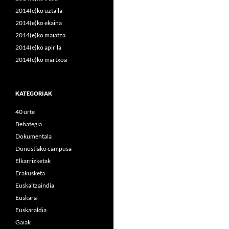
2014(e)ko uztaila
2014(e)ko ekaina
2014(e)ko maiatza
2014(e)ko apirila
2014(e)ko martxoa
KATEGORIAK
40 urte
Behategia
Dokumentala
Donostiako campusa
Elkarrizketak
Erakusketa
Euskaltzaindia
Euskara
Euskaraldia
Gaiak