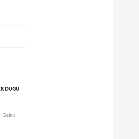
ER DUGU
l Gaiak