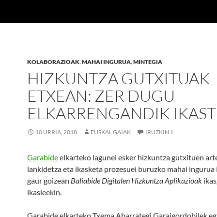
KOLABORAZIOAK
,
MAHAI INGURUA
,
MINTEGIA
HIZKUNTZA GUTXITUAK
ETXEAN: ZER DUGU
ELKARRENGANDIK IKAST
10 URRIA, 2018
EUSKAL GAIAK
IRUZKIN 1
Garabide
elkarteko lagunei esker hizkuntza gutxituen ar
lankidetza eta ikasketa prozesuei buruzko mahai ingurua
gaur goizean
Baliabide Digitalen Hizkuntza Aplikazioak
ikas
ikasleekin.
Garabide elkarteko Txema Abarrategi Garaigordobilek eg