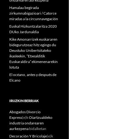
ondarearen aurkezpena
Hamalau begirada
zirkumnabigazioari / Catorce
miradas a la circunnavegación
Euskal Hizkuntzalaritza 2020
DUko Jardunaldia
Kike Amonarrizek euskararen
bidegurutzeaz hitz egingo du
Deustuko Unibertsitateko
ikasleekin, “Etxealditik
Euskaraldira” ekimenenarekin
lotuta
El océano, antes y después de
Elcano
IRUZKIN BERRIAK
Abogados Divorcio
Express
(e)k
Oiartzualdeko
industria ondarearen
aurkezpena
bidalketan
Decoración Y Bricolaje
(e)k