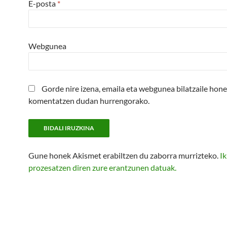
E-posta
*
Webgunea
Gorde nire izena, emaila eta webgunea bilatzaile hon
komentatzen dudan hurrengorako.
Gune honek Akismet erabiltzen du zaborra murrizteko.
Ik
prozesatzen diren zure erantzunen datuak.