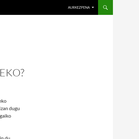
AURKEZPENA
EKO?
teko
 izan dugu
gaiko
in du