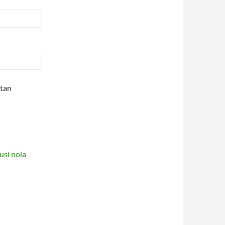
etan
usi nola