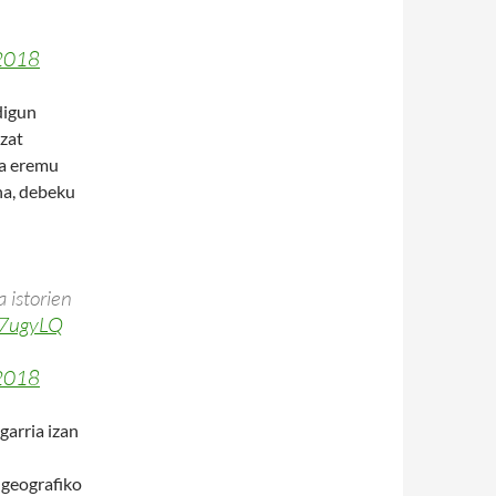
 2018
digun
zat
za eremu
na, debeku
 istorien
17ugyLQ
 2018
garria izan
e geografiko