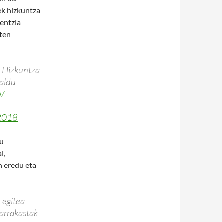
ek hizkuntza
ientzia
ten
k Hizkuntza
galdu
cV
 2018
tu
i,
n eredu eta
 egitea
 arrakastak