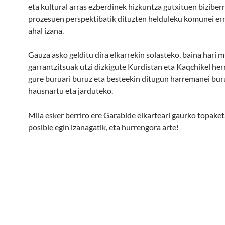
eta kultural arras ezberdinek hizkuntza gutxituen biziberr
prozesuen perspektibatik dituzten helduleku komunei er
ahal izana.
Gauza asko gelditu dira elkarrekin solasteko, baina hari 
garrantzitsuak utzi dizkigute Kurdistan eta Kaqchikel her
gure buruari buruz eta besteekin ditugun harremanei bur
hausnartu eta jarduteko.
Mila esker berriro ere Garabide elkarteari gaurko topake
posible egin izanagatik, eta hurrengora arte!