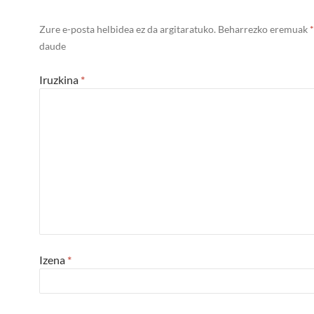
Zure e-posta helbidea ez da argitaratuko.
Beharrezko eremuak
*
daude
Iruzkina
*
Izena
*