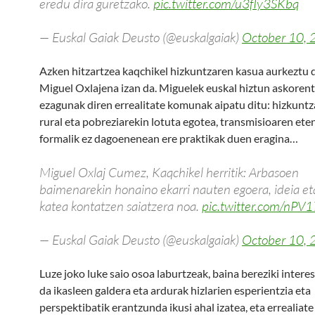
eredu dira guretzako.
pic.twitter.com/u3fIy3SKbq
— Euskal Gaiak Deusto (@euskalgaiak)
October 10,
Azken hitzartzea kaqchikel hizkuntzaren kasua aurkeztu 
Miguel Oxlajena izan da. Miguelek euskal hiztun askorent
ezagunak diren errealitate komunak aipatu ditu: hizkunt
rural eta pobreziarekin lotuta egotea, transmisioaren ete
formalik ez dagoenenean ere praktikak duen eragina…
Miguel Oxlaj Cumez, Kaqchikel herritik: Arbasoen
baimenarekin honaino ekarri nauten egoera, ideia eta
katea kontatzen saiatzera noa.
pic.twitter.com/nPV
— Euskal Gaiak Deusto (@euskalgaiak)
October 10,
Luze joko luke saio osoa laburtzeak, baina bereziki interes
da ikasleen galdera eta ardurak hizlarien esperientzia eta
perspektibatik erantzunda ikusi ahal izatea, eta errealiat