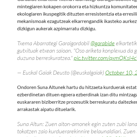
mintegiaren kokapen orokorra eta hizkuntza komunitate
ekologiaren ikuspegitik dituzten erresistentzia eta erresil
mekanismoak ezagutzeak elkarrengandik ikasteko aurkez
dizkigun aukerak azpimarratu dizkigu.
Txema Abarrategi Garaigordobil
@garabide
elkarteti
gutxituak etxean saioan. "Oso ariketa konplexua da 
duzuna berreskuratzea."
pic.twitter.com/qxmQKsI4
— Euskal Gaiak Deusto (@euskalgaiak)
October 10,
Ondoren Suna Altunek hartu du hitzaeta kurduerak esta
ezberdinetan dituen egoera ezberdinak izan ditu mintzaga
euskararen biziberritze prozesutik berreskuratu daitezke
arrakastak aipatu dituelarik.
Suna Altun: Zuen aiton-amonek egin zuten zubi lana
tokatzen zaio kurduerarekinnire belaunaldiari. Zuen