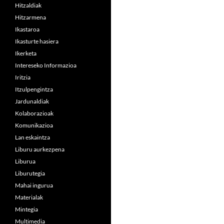
Hitzaldiak
Hitzarmena
Ikastaroa
Ikasturte hasiera
Ikerketa
Intereseko Informazioa
Iritzia
Itzulpengintza
Jardunaldiak
Kolaborazioak
Komunikazioa
Lan eskaintza
Liburu aurkezpena
Liburua
Liburutegia
Mahai ingurua
Materialak
Mintegia
Multimedia