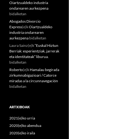
Oiartzualdeko industria
ondarearen aurkezpena
bidalketan
Abogados Divorcio
Express
(e)k
Oiartzualdeko
industria ondarearen
aurkezpena
bidalketan
Laura Sainz
(e)k
“Euskal Hiztun
Berriak: esperientziak, jarrerak
eta identitateak” liburua.
bidalketan
Roberto
(e)k
Hamalau begirada
zirkumnabigazioari / Catorce
miradas a la circunnavegación
bidalketan
ARTXIBOAK
2021(e)ko urria
2020(e)ko abendua
2020(e)ko iraila