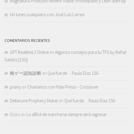
Asignatura Producto Mínimo Viable: Prototipado y Lean Start-up
Un lunes cualquiera con José Luis Larrea
COMENTARIOS RECIENTES
GPT Realtime 2 Online
en
Algunos consejos para tu TFG by Beñat
Galdós [13G]
格ゲー認知診断
en
Qué fue de… Paula Díaz 15G
pxany
en
Charlamos con Patxi Presa – Crossover
Deltarune Prophecy Maker
en
Qué fue de… Paula Díaz 15G
Eliska
en
Lo difícil de marcharse siempre será regresar