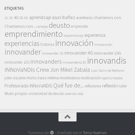
ETIQUETAS
asun ibañez
4G
aprendizaje
charlamos con
aventuras
5G
2G
6G
1G
deusto
Charlamos con...
emprender
consejos
emprendimiento
experiencia
emprendizaje
innovación
experiencias
historias
innovanción
innovander
innovander 4G
innovander 10G
innovander 1G
innovandis
innovanders
innovander 12G
innovanders13G
iNNoVaNDis Crew
Jon Mikel Zabala
Juan Sainz de Medrano
motivación
milena montesinos
julen escalero
Marta Iraola
oportunidades
Qué fue de...
Profesorado iNNoVaNDiS
reflexión
reflexiones
taller
titulo propio
universidad de deusto
vida
valentía
Funciona con
- Diseñado con el
Tema Hueman