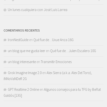
Un lunes cualquiera con José Luis Larrea
COMENTARIOS RECIENTES
IronNestGuide
en
Qué fue de…Uxue Anza 16G
un blog que me gusta leer
en
Qué fue de…Julen Escalero 10G
un blog interesante
en
Transmitir Emociones
Grok Imagine Image 2.0
en
Alex Sierra (a.k.a. Alex Del Toro),
iNNoVaNDeR 2G
GPT Realtime 2 Online
en
Algunos consejos para tu TFG by Beñat
Galdós [13G]