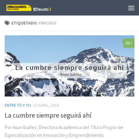
Saltar al contenido
ETIQUETADO:
FRACASO
4
ENTRE TÚ Y YO
12 ABRIL, 2018
La cumbre siempre seguirá ahí
Por Asun Ibañez, Directora Académica del Título Propio de
Especialización en Innovación y Emprendimiento.