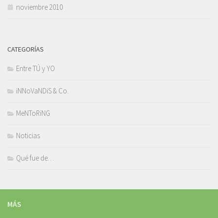
noviembre 2010
CATEGORÍAS
Entre TÚ y YO
iNNoVaNDiS & Co.
MeNToRiNG
Noticias
Qué fue de…
MÁS