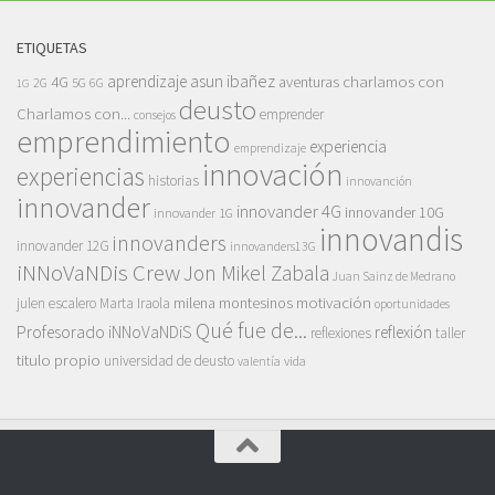
ETIQUETAS
asun ibañez
4G
aprendizaje
charlamos con
aventuras
5G
2G
6G
1G
deusto
Charlamos con...
emprender
consejos
emprendimiento
experiencia
emprendizaje
innovación
experiencias
historias
innovanción
innovander
innovander 4G
innovander 10G
innovander 1G
innovandis
innovanders
innovander 12G
innovanders13G
iNNoVaNDis Crew
Jon Mikel Zabala
Juan Sainz de Medrano
motivación
milena montesinos
julen escalero
Marta Iraola
oportunidades
Qué fue de...
Profesorado iNNoVaNDiS
reflexión
reflexiones
taller
titulo propio
universidad de deusto
vida
valentía