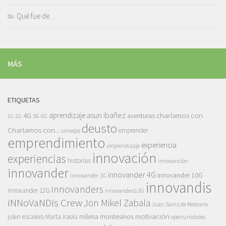
Qué fue de…
MÁS
ETIQUETAS
asun ibañez
4G
aprendizaje
charlamos con
aventuras
5G
2G
6G
1G
deusto
Charlamos con...
emprender
consejos
emprendimiento
experiencia
emprendizaje
innovación
experiencias
historias
innovanción
innovander
innovander 4G
innovander 10G
innovander 1G
innovandis
innovanders
innovander 12G
innovanders13G
iNNoVaNDis Crew
Jon Mikel Zabala
Juan Sainz de Medrano
motivación
milena montesinos
julen escalero
Marta Iraola
oportunidades