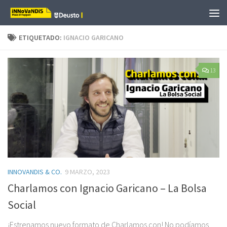
Saltar al contenido
ETIQUETADO:
IGNACIO GARICANO
13
INNOVANDIS & CO.
9 MARZO, 2023
Charlamos con Ignacio Garicano – La Bolsa
Social
¡Estrenamos nuevo formato de Charlamos con! No podíamos