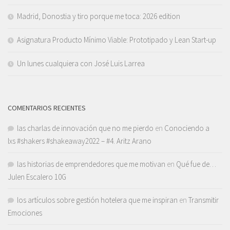
Madrid, Donostia y tiro porque me toca: 2026 edition
Asignatura Producto Mínimo Viable: Prototipado y Lean Start-up
Un lunes cualquiera con José Luis Larrea
COMENTARIOS RECIENTES
las charlas de innovación que no me pierdo
en
Conociendo a
lxs #shakers #shakeaway2022 – #4. Aritz Arano
las historias de emprendedores que me motivan
en
Qué fue de…
Julen Escalero 10G
los artículos sobre gestión hotelera que me inspiran
en
Transmitir
Emociones