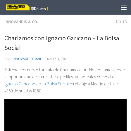
Saltar al contenido
INNOVANDIS & CO.
13
Charlamos con Ignacio Garicano – La Bolsa
Social
POR
INNOVANDISGMAIL
·
9 MARZO, 2023
¡Estrenamos nuevo formato de Charlamos con! No podíamos perder
la oportunidad de entrevistar a perfiles tan potentes como el de
Ignacio Garicano
de
La Bolsa Social
en el viaje a Madrid del taller
#360 de nuestxs #18G.