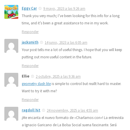
Eggy Car
9 mayo, 2023 a las 9:26 am
Thank you very much; I’ve been looking for this info for a long
time, and it’s been a great assistance to me in my work.
Responder
jacksmith
14 junio, 2023 a las 6:05 am
Your post tells me a lot of useful things. I hope that you will keep
putting out more useful content in the future.
Responder
Ellie
2 octubre, 2025 a las 9:36 am
geometry dash lite
is simple to control but reallt hard to master.
Want to try it with me?
Responder
ragdoll hit
24 noviembre, 2025 a las 4:55 am
¡Me encanta el nuevo formato de «Charlamos con»! La entrevista
a Ignacio Garicano de La Bolsa Social suena fascinante. Será