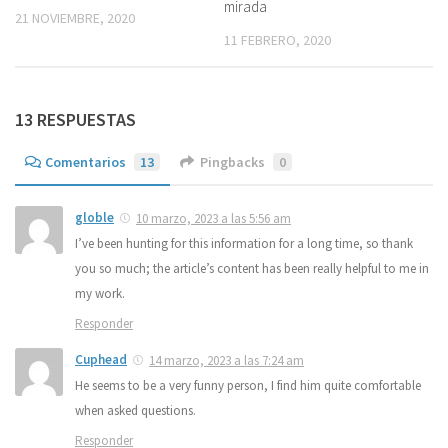
mirada
21 NOVIEMBRE, 2020
11 FEBRERO, 2020
13 RESPUESTAS
Comentarios
13
Pingbacks
0
globle
10 marzo, 2023 a las 5:56 am
I’ve been hunting for this information for a long time, so thank
you so much; the article’s content has been really helpful to me in
my work.
Responder
Cuphead
14 marzo, 2023 a las 7:24 am
He seems to be a very funny person, I find him quite comfortable
when asked questions.
Responder