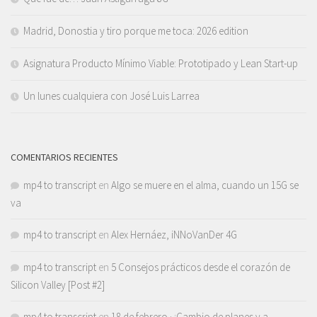
Madrid, Donostia y tiro porque me toca: 2026 edition
Asignatura Producto Mínimo Viable: Prototipado y Lean Start-up
Un lunes cualquiera con José Luis Larrea
COMENTARIOS RECIENTES
mp4 to transcript
en
Algo se muere en el alma, cuando un 15G se
va
mp4 to transcript
en
Alex Hernáez, iNNoVanDer 4G
mp4 to transcript
en
5 Consejos prácticos desde el corazón de
Silicon Valley [Post #2]
mp4 to transcript
en
18 de febrero · ¡Cambio de planes y a