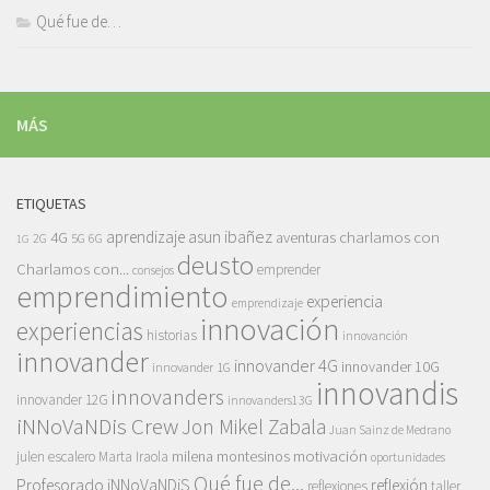
Qué fue de…
MÁS
ETIQUETAS
asun ibañez
4G
aprendizaje
charlamos con
aventuras
5G
2G
6G
1G
deusto
Charlamos con...
emprender
consejos
emprendimiento
experiencia
emprendizaje
innovación
experiencias
historias
innovanción
innovander
innovander 4G
innovander 10G
innovander 1G
innovandis
innovanders
innovander 12G
innovanders13G
iNNoVaNDis Crew
Jon Mikel Zabala
Juan Sainz de Medrano
motivación
milena montesinos
julen escalero
Marta Iraola
oportunidades
Qué fue de...
Profesorado iNNoVaNDiS
reflexión
reflexiones
taller