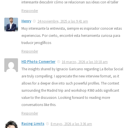
interesante descubrir cómo se relacionan sus ideas con el taller
Responder
Henry
24 noviembre, 2025 a las 9:41 am
Muy interesante la entrevista, siempre es inspirador conocer estas
experiencias. Por cierto, encontré esta herramienta curiosa para
traducir jeroglíficos
Responder
HD Photo Converter
16 marzo, 2026 a las 10:18 am
The insights shared by Ignacio Garicano regarding La Bolsa Social
are truly compelling. I appreciate the new interview format, as it
allows for a deeper dive into such powerful profiles. The context
surrounding the Madrid trip and workshop #360 adds significant
value to the discussion. Looking forward to reading more
conversations like this.
Responder
Racing Limits
8 mayo, 2026 a las 3:36 am