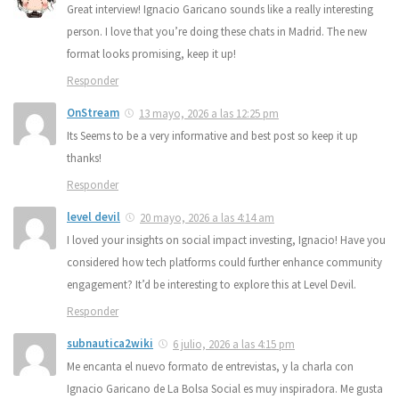
Great interview! Ignacio Garicano sounds like a really interesting
person. I love that you’re doing these chats in Madrid. The new
format looks promising, keep it up!
Responder
OnStream
13 mayo, 2026 a las 12:25 pm
Its Seems to be a very informative and best post so keep it up
thanks!
Responder
level devil
20 mayo, 2026 a las 4:14 am
I loved your insights on social impact investing, Ignacio! Have you
considered how tech platforms could further enhance community
engagement? It’d be interesting to explore this at Level Devil.
Responder
subnautica2wiki
6 julio, 2026 a las 4:15 pm
Me encanta el nuevo formato de entrevistas, y la charla con
Ignacio Garicano de La Bolsa Social es muy inspiradora. Me gusta