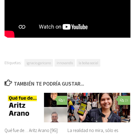
Etiquetas:
ignacio garicano
innovandis
la bolsa social
TAMBIÉN TE PODRÍA GUSTAR...
8
19
Qué fue de… Aritz Arano [9G]
La realidad no mira, sólo es