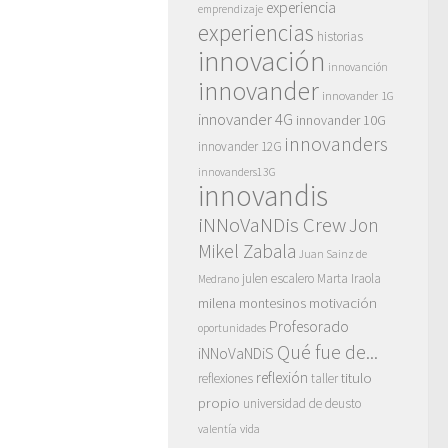
experiencia
emprendizaje
experiencias
historias
innovación
innovanción
innovander
innovander 1G
innovander 4G
innovander 10G
innovanders
innovander 12G
innovanders13G
innovandis
iNNoVaNDis Crew
Jon
Mikel Zabala
Juan Sainz de
julen escalero
Marta Iraola
Medrano
motivación
milena montesinos
Profesorado
oportunidades
Qué fue de...
iNNoVaNDiS
reflexión
titulo
reflexiones
taller
propio
universidad de deusto
vida
valentía