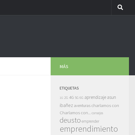
MÁS
ETIQUETAS
asun
4G
aprendizaje
5G
2G
6G
1G
ibañez
charlamos con
aventuras
Charlamos con...
consejos
deusto
emprender
emprendimiento