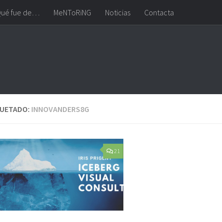
ué fue de…
MeNToRiNG
Noticias
Contacta
QUETADO:
INNOVANDERS8G
21