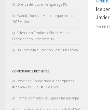
ENTRE TÚ
Qué fue de… Juan Astigarraga 8G
Iceber
Madrid, Donostia y tiro porque me toca:
Javier
2026 edition
Por Iris 
Asignatura Producto Mínimo Viable:
Prototipado y Lean Start-up
Un lunes cualquiera con José Luis Larrea
COMENTARIOS RECIENTES
liwome
en
Conociendo a las empresas
#shakeaway2022 – #3. Go Local
FramesFromVideo
en
Exprime las naranjas
Andrea Ruiz
en
Alex Hernáez, iNNoVaNDeR