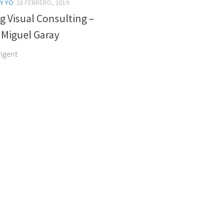
 Y YO
28 FEBRERO, 2019
g Visual Consulting –
 Miguel Garay
Prigent