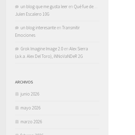
un blog que me gusta leer
en
Qué fue de…
Julen Escalero 10G
un blog interesante
en
Transmitir
Emociones
Grok Imagine Image 2.0
en
Alex Sierra
(a.k.a. Alex Del Toro), iNNoVaNDeR 2G
ARCHIVOS
junio 2026
mayo 2026
marzo 2026