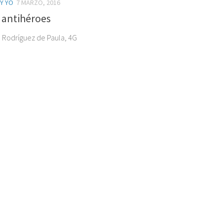
 Y YO
7 MARZO, 2016
 antihéroes
e Rodríguez de Paula, 4G