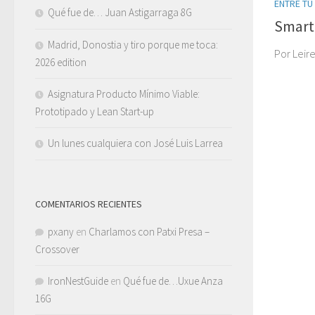
ENTRE TÚ
Qué fue de… Juan Astigarraga 8G
Smart
Madrid, Donostia y tiro porque me toca:
Por Leir
2026 edition
Asignatura Producto Mínimo Viable:
Prototipado y Lean Start-up
Un lunes cualquiera con José Luis Larrea
COMENTARIOS RECIENTES
pxany
en
Charlamos con Patxi Presa –
Crossover
IronNestGuide
en
Qué fue de…Uxue Anza
16G