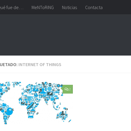
ué fue de…
MeNToRiNG
Noticias
Contacta
QUETADO:
INTERNET OF THINGS
2