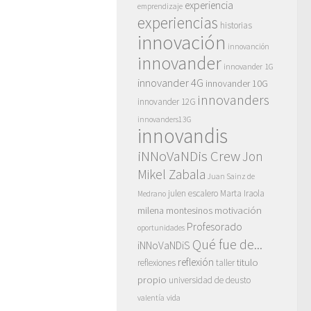
experiencia
emprendizaje
experiencias
historias
innovación
innovanción
innovander
innovander 1G
innovander 4G
innovander 10G
innovanders
innovander 12G
innovanders13G
innovandis
iNNoVaNDis Crew
Jon
Mikel Zabala
Juan Sainz de
julen escalero
Marta Iraola
Medrano
motivación
milena montesinos
Profesorado
oportunidades
Qué fue de...
iNNoVaNDiS
reflexión
titulo
reflexiones
taller
propio
universidad de deusto
vida
valentía