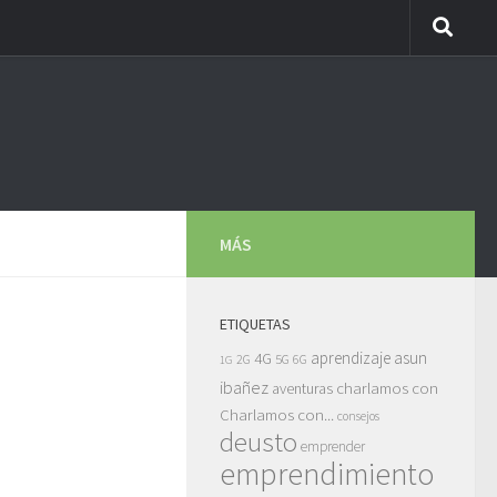
MÁS
ETIQUETAS
asun
4G
aprendizaje
5G
2G
6G
1G
ibañez
charlamos con
aventuras
Charlamos con...
consejos
deusto
emprender
emprendimiento