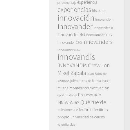
experiencia
emprendizaje
experiencias
historias
innovación
innovanción
innovander
innovander 1G
innovander 4G
innovander 10G
innovanders
innovander 12G
innovanders13G
innovandis
iNNoVaNDis Crew
Jon
Mikel Zabala
Juan Sainz de
julen escalero
Marta Iraola
Medrano
motivación
milena montesinos
Profesorado
oportunidades
Qué fue de...
iNNoVaNDiS
reflexión
titulo
reflexiones
taller
propio
universidad de deusto
vida
valentía