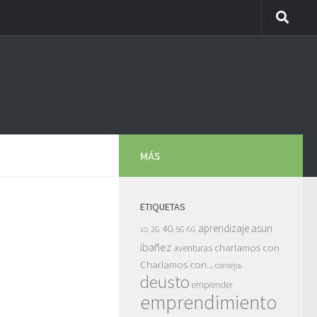
MÁS
ETIQUETAS
asun
4G
aprendizaje
5G
2G
6G
1G
ibañez
charlamos con
aventuras
Charlamos con...
consejos
deusto
emprender
emprendimiento