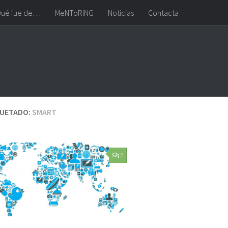
ué fue de…
MeNToRiNG
Noticias
Contacta
QUETADO:
SMART
2