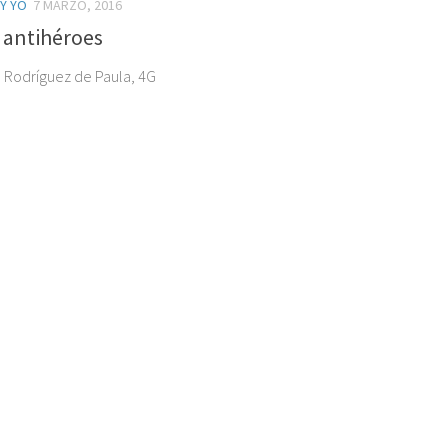
 Y YO
7 MARZO, 2016
 antihéroes
e Rodríguez de Paula, 4G