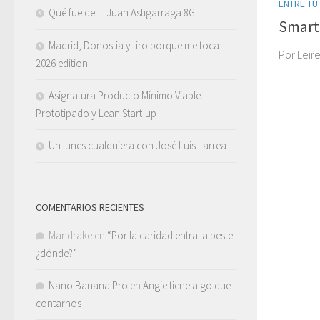
ENTRE TÚ
Qué fue de… Juan Astigarraga 8G
Smart
Madrid, Donostia y tiro porque me toca:
Por Leir
2026 edition
Asignatura Producto Mínimo Viable:
Prototipado y Lean Start-up
Un lunes cualquiera con José Luis Larrea
COMENTARIOS RECIENTES
Mandrake
en
“Por la caridad entra la peste
¿dónde?”
Nano Banana Pro
en
Angie tiene algo que
contarnos