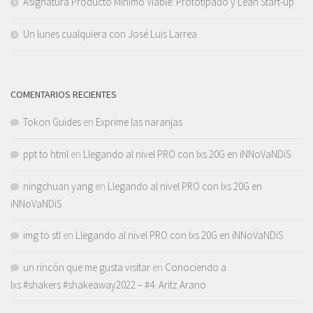
Asignatura Producto Mínimo Viable: Prototipado y Lean Start-up
Un lunes cualquiera con José Luis Larrea
COMENTARIOS RECIENTES
Tokon Guides
en
Exprime las naranjas
ppt to html
en
Llegando al nivel PRO con lxs 20G en iNNoVaNDiS
ningchuan yang
en
Llegando al nivel PRO con lxs 20G en
iNNoVaNDiS
img to stl
en
Llegando al nivel PRO con lxs 20G en iNNoVaNDiS
un rincón que me gusta visitar
en
Conociendo a
lxs #shakers #shakeaway2022 – #4. Aritz Arano