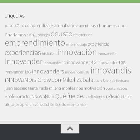
ETIQUETAS
asun ibañez
4G
aprendizaje
charlamos con
aventuras
5G
2G
6G
1G
deusto
Charlamos con...
emprender
consejos
emprendimiento
experiencia
emprendizaje
innovación
experiencias
historias
innovanción
innovander
innovander 4G
innovander 10G
innovander 1G
innovandis
innovanders
innovander 12G
innovanders13G
iNNoVaNDis Crew
Jon Mikel Zabala
Juan Sainz de Medrano
motivación
milena montesinos
julen escalero
Marta Iraola
oportunidades
Qué fue de...
Profesorado iNNoVaNDiS
reflexión
reflexiones
taller
titulo propio
universidad de deusto
vida
valentía