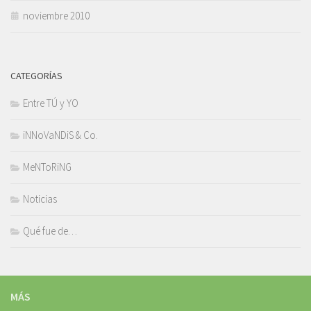
noviembre 2010
CATEGORÍAS
Entre TÚ y YO
iNNoVaNDiS & Co.
MeNToRiNG
Noticias
Qué fue de…
MÁS