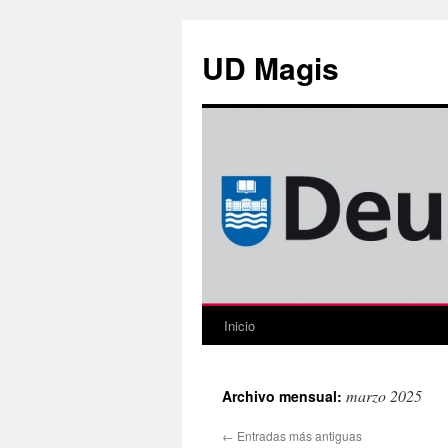
Saltar
al
UD Magis
contenido
Inicio
marzo 2025
Archivo mensual:
←
Entradas más antiguas