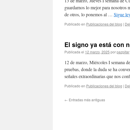
13 de marzo, Jueves I semana de Cu
guardarnos lo mejor para nosotros m
de otros, lo ponemos al …
Sigue l
Publicado en
Publicaciones del blog
|
Dej
El signo ya está con 
Publicada el
12 marzo, 2025
por
pazpitar
12 de marzo, Miércoles I semana d
pruebas, donde la duda se ha conve
señales extraordinarias que nos co
Publicado en
Publicaciones del blog
|
Dej
←
Entradas más antiguas