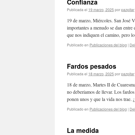
Confianza
Publicada el
19 marzo, 2025
por
pazpitar
19 de marzo, Miércoles. San José V
importantes a menudo se dan entre 
que nos indiquen el camino, pero 
Publicado en
Publicaciones del blog
|
Dej
Fardos pesados
Publicada el
18 marzo, 2025
por
pazpitar
18 de marzo, Martes II de Cuaresm
no deberíamos de llevar. Los fardo
ponen unos y que la vida nos tra
Publicado en
Publicaciones del blog
|
Dej
La medida