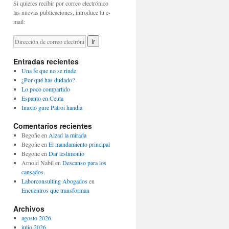
Si quieres recibir por correo electrónico
las nuevas publicaciones, introduce tu e-
mail:
Entradas recientes
Una fe que no se rinde
¿Por qué has dudado?
Lo poco compartido
Espanto en Ceuta
Inaxio gure Patroi handia
Comentarios recientes
Begoñe
en
Alzad la mirada
Begoñe
en
El mandamiento principal
Begoñe
en
Dar testimonio
Arnold Nabil
en
Descanso para los
cansados.
Laborconsulting Abogados
en
Encuentros que transforman
Archivos
agosto 2026
julio 2026