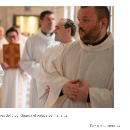
nes del blog
. Guarda el
enlace permanente
.
Paz a esta casa.
→