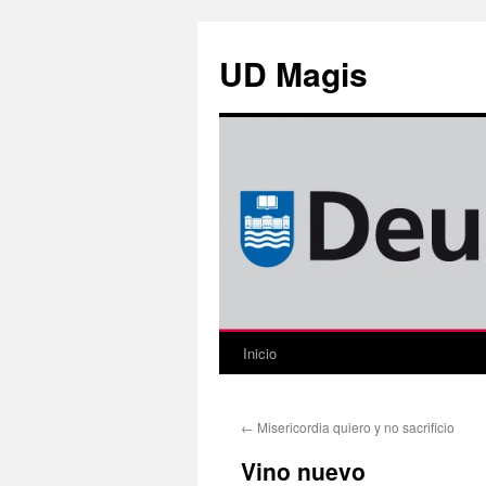
Saltar
al
UD Magis
contenido
Inicio
←
Misericordia quiero y no sacrificio
Vino nuevo