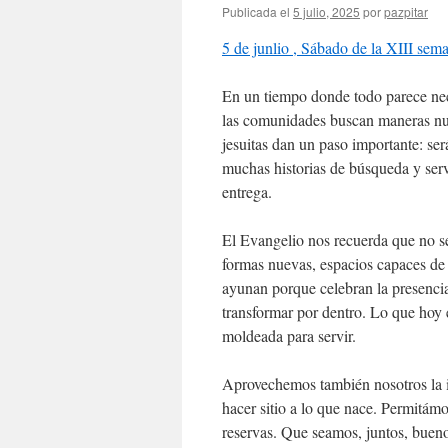
Publicada el
5 julio, 2025
por
pazpitar
5 de junlio , Sábado de la XIII sem
En un tiempo donde todo parece neces
las comunidades buscan maneras nue
jesuitas dan un paso importante: se
muchas historias de búsqueda y serv
entrega.
El Evangelio nos recuerda que no se
formas nuevas, espacios capaces de
ayunan porque celebran la presencia
transformar por dentro. Lo que hoy 
moldeada para servir.
Aprovechemos también nosotros la in
hacer sitio a lo que nace. Permitám
reservas. Que seamos, juntos, bueno