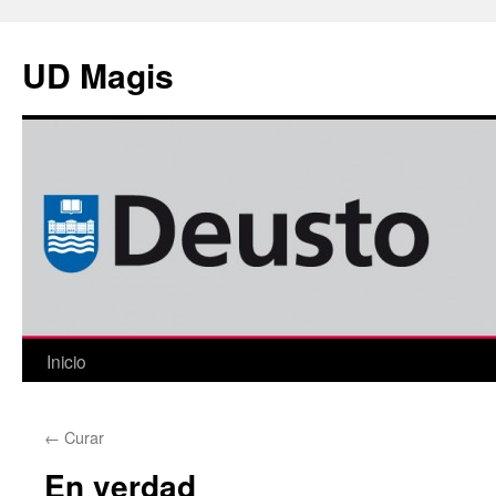
Saltar
al
UD Magis
contenido
Inicio
←
Curar
En verdad