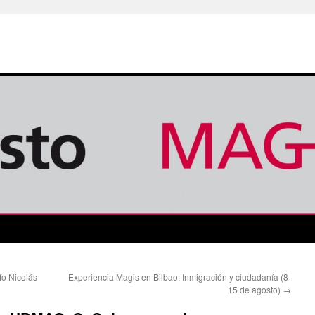
fo Nicolás
Experiencia Magis en Bilbao: Inmigración y ciudadanía (8-
15 de agosto)
→