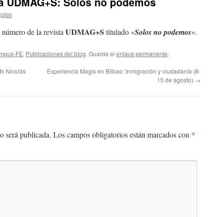
sta UDMAG+S: Solos no podemos
pitar
UDMAG+S
 número de la revista
titulado «
Solos no podemos
«.
ampus-FE
,
Publicaciones del blog
. Guarda el
enlace permanente
.
fo Nicolás
Experiencia Magis en Bilbao: Inmigración y ciudadanía (8-
15 de agosto)
→
*
o será publicada.
Los campos obligatorios están marcados con