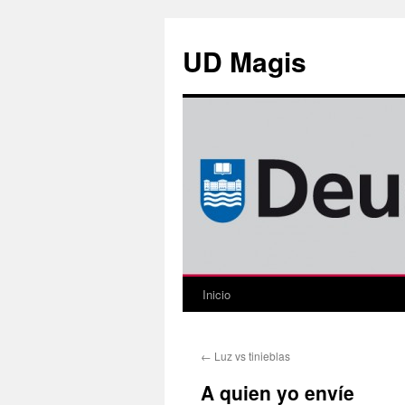
Saltar
al
UD Magis
contenido
Inicio
←
Luz vs tinieblas
A quien yo envíe