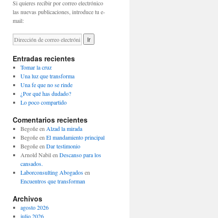
Si quieres recibir por correo electrónico
las nuevas publicaciones, introduce tu e-
mail:
Entradas recientes
Tomar la cruz
Una luz que transforma
Una fe que no se rinde
¿Por qué has dudado?
Lo poco compartido
Comentarios recientes
Begoñe
en
Alzad la mirada
Begoñe
en
El mandamiento principal
Begoñe
en
Dar testimonio
Arnold Nabil
en
Descanso para los
cansados.
Laborconsulting Abogados
en
Encuentros que transforman
Archivos
agosto 2026
julio 2026