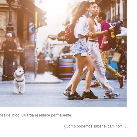
nes del blog
. Guarda el
enlace permanente
.
¿Cómo podemos saber el camino?
→