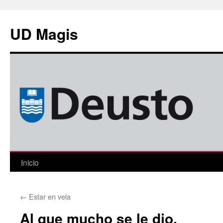
Saltar
al
UD Magis
contenido
Inicio
←
Estar en vela
Al que mucho se le dio.