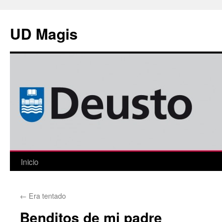
Saltar
al
UD Magis
contenido
Inicio
←
Era tentado
Benditos de mi padre