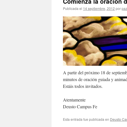
Comienza la oración d
Publicada el
14 septiembre, 2012
por
paz
A partir del próximo 18 de septiemb
minutos de oración guiada y animad
Estáis todos invitados.
Atentamente
Deusto Campus Fe
Esta entrada fue publicada en
Deusto C