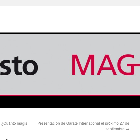
: ¿Cuánto magis
Presentación de Garate International el próximo 27 de
septiembre
→