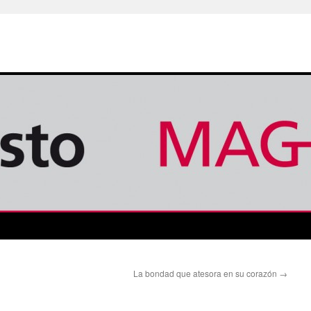
La bondad que atesora en su corazón
→