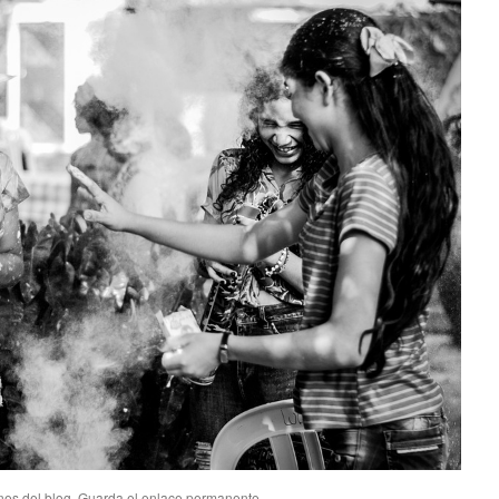
nes del blog
. Guarda el
enlace permanente
.