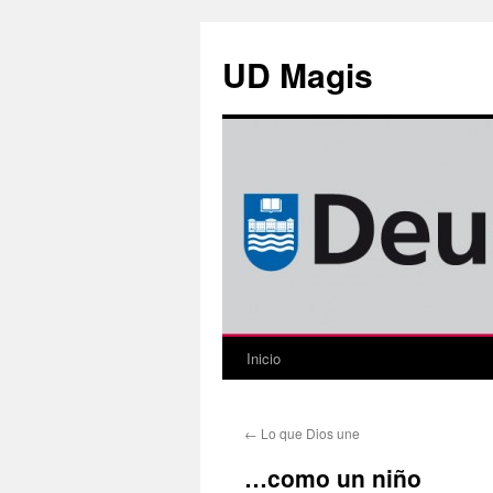
Saltar
al
UD Magis
contenido
Inicio
←
Lo que Dios une
…como un niño