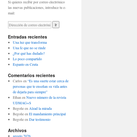
Si quieres recibir por correo electrónico
las nuevas publicaciones, introduce tu e-
mail:
Entradas recientes
Una luz que transforma
Una fe que no se rinde
¿Por qué has dudado?
Lo poco compartido
Espanto en Ceuta
Comentarios recientes
Carlos
en
“Es una suerte estar cerca de
personas que te enseñan su vida antes
de dejarla para siempre”
Ethan
en
Nuevo número de la revista
UDMAG+S
Begoñe
en
Alzad la mirada
Begoñe
en
El mandamiento principal
Begoñe
en
Dar testimonio
Archivos
agosto 2026