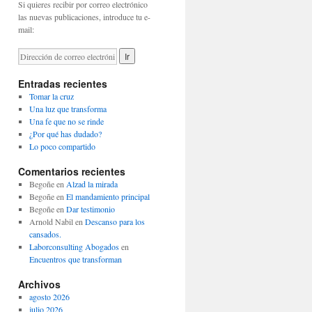
Si quieres recibir por correo electrónico
las nuevas publicaciones, introduce tu e-
mail:
Entradas recientes
Tomar la cruz
Una luz que transforma
Una fe que no se rinde
¿Por qué has dudado?
Lo poco compartido
Comentarios recientes
Begoñe
en
Alzad la mirada
Begoñe
en
El mandamiento principal
Begoñe
en
Dar testimonio
Arnold Nabil
en
Descanso para los
cansados.
Laborconsulting Abogados
en
Encuentros que transforman
Archivos
agosto 2026
julio 2026