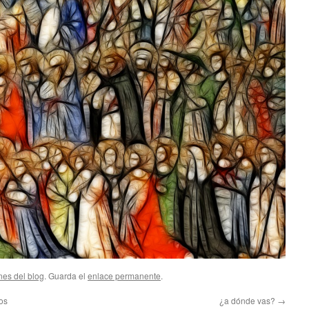
nes del blog
. Guarda el
enlace permanente
.
os
¿a dónde vas?
→