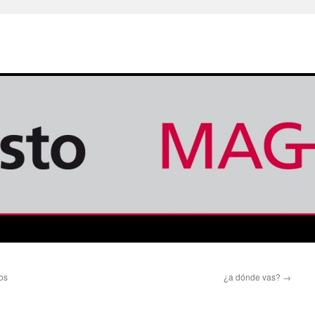
os
¿a dónde vas?
→