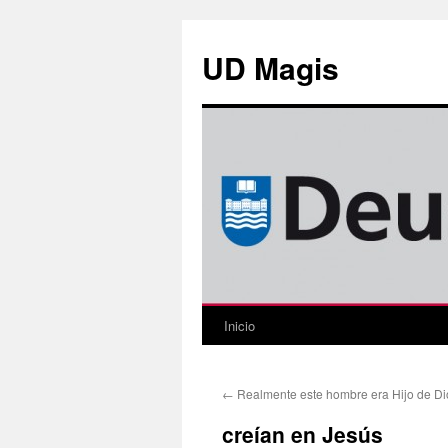
Saltar
al
UD Magis
contenido
Inicio
←
Realmente este hombre era Hijo de Di
creían en Jesús