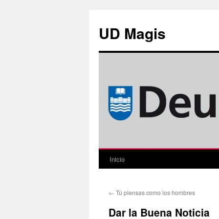
Saltar
al
UD Magis
contenido
Inicio
←
Tú piensas como los hombres
Dar la Buena Noticia