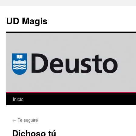
Saltar
al
UD Magis
contenido
Inicio
←
Te seguiré
Dichoso tú