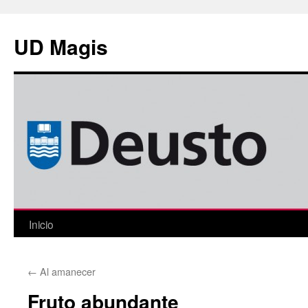
Saltar
al
UD Magis
contenido
Inicio
←
Al amanecer
Fruto abundante