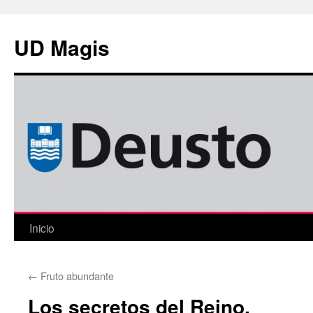
Saltar
al
UD Magis
contenido
Inicio
←
Fruto abundante
Los secretos del Reino.