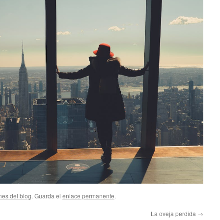
nes del blog
. Guarda el
enlace permanente
.
La oveja perdida
→