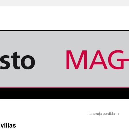
La oveja perdida
→
villas