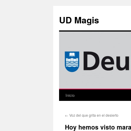
Saltar
al
UD Magis
contenido
Inicio
←
Voz del que grita en el desierto
Hoy hemos visto mara