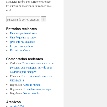
Si quieres recibir por correo electrónico
las nuevas publicaciones, introduce tu e-
mail:
Entradas recientes
Una luz que transforma
Una fe que no se rinde
¿Por qué has dudado?
Lo poco compartido
Espanto en Ceuta
Comentarios recientes
Carlos
en
“Es una suerte estar cerca de
personas que te enseñan su vida antes
de dejarla para siempre”
Ethan
en
Nuevo número de la revista
UDMAG+S
Begoñe
en
Alzad la mirada
Begoñe
en
El mandamiento principal
Begoñe
en
Dar testimonio
Archivos
agosto 2026