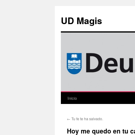
Saltar
al
UD Magis
contenido
Inicio
←
Tu fe te ha salvado.
Hoy me quedo en tu c