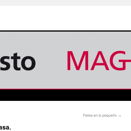
Fieles en lo pequeño
→
asa.