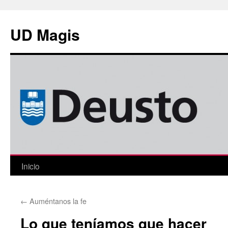
Saltar
al
UD Magis
contenido
Inicio
←
Auméntanos la fe
Lo que teníamos que hacer