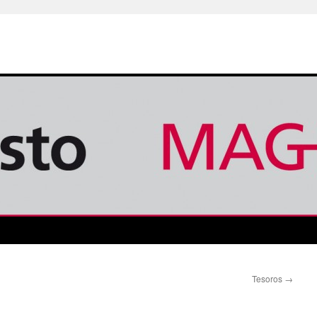
Tesoros
→