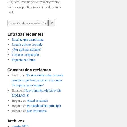
Si quieres recibir por correo electrónico
las nuevas publicaciones, introduce tu e-
mail:
Entradas recientes
Una luz que transforma
Una fe que no se rinde
¿Por qué has dudado?
Lo poco compartido
Espanto en Ceuta
Comentarios recientes
Carlos
en
“Es una suerte estar cerca de
personas que te enseñan su vida antes
de dejarla para siempre”
Ethan
en
Nuevo número de la revista
UDMAG+S
Begoñe
en
Alzad la mirada
Begoñe
en
El mandamiento principal
Begoñe
en
Dar testimonio
Archivos
agosto 2026