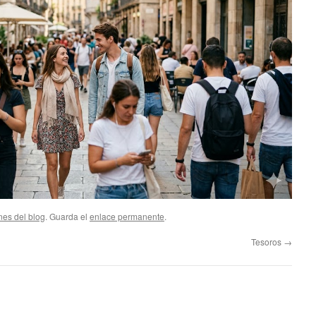
nes del blog
. Guarda el
enlace permanente
.
Tesoros
→