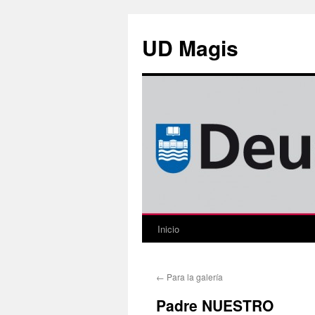
Saltar
al
UD Magis
contenido
Inicio
←
Para la galería
Padre NUESTRO