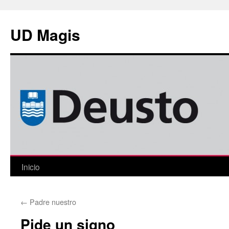
Saltar
al
UD Magis
contenido
Inicio
←
Padre nuestro
Pide un signo