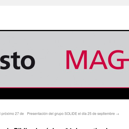
l próximo 27 de
Presentación del grupo SOLIDE el día 25 de septiembre
→